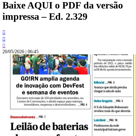
Baixe AQUI o PDF da versão
conteúdo
impressa – Ed. 2.329
20/05/2026
|
06:45