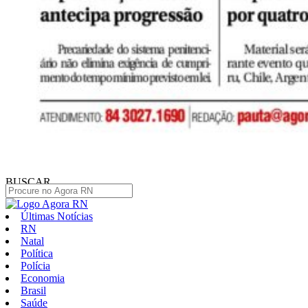
BUSCAR
Últimas Notícias
RN
Natal
Política
Polícia
Economia
Brasil
Saúde