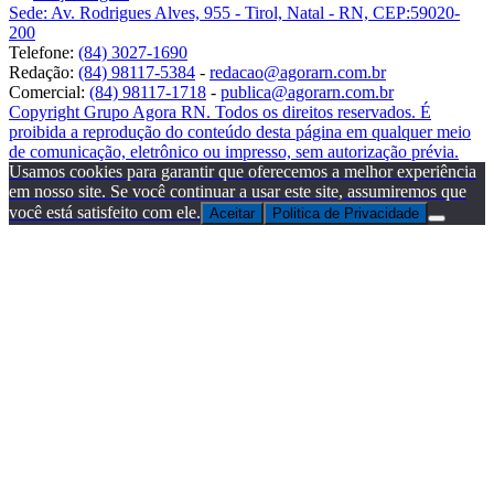
Sede: Av. Rodrigues Alves, 955 - Tirol, Natal - RN, CEP:59020-
200
Telefone:
(84) 3027-1690
Redação:
(84) 98117-5384
-
redacao@agorarn.com.br
Comercial:
(84) 98117-1718
-
publica@agorarn.com.br
Copyright Grupo Agora RN. Todos os direitos reservados. É
proibida a reprodução do conteúdo desta página em qualquer meio
de comunicação, eletrônico ou impresso, sem autorização prévia.
Usamos cookies para garantir que oferecemos a melhor experiência
em nosso site. Se você continuar a usar este site, assumiremos que
você está satisfeito com ele.
Aceitar
Politica de Privacidade