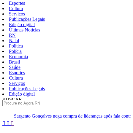
Esportes
Cultura
Serviços
Publicações Legais
Edição digital
Últimas Notícias
RN
Natal
Política
Polícia
Economia
Brasil
Saúde
Esportes
Cultura
Serviços
Publicações Legais
Edição digital
BUSCAR
ÚLTIMAS
onçalves nega compra de lideranças após fala controversa em entrevist
Pular
para
o