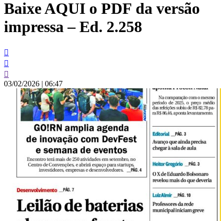
Baixe AQUI o PDF da versão
conteúdo
impressa – Ed. 2.258
03/02/2026
|
06:47