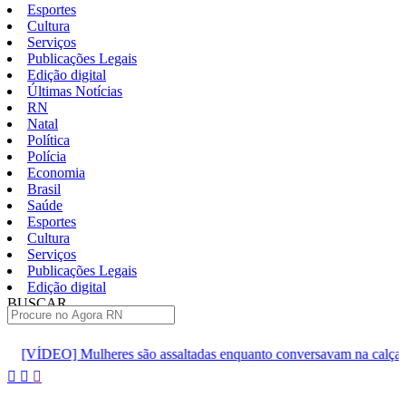
Esportes
Cultura
Serviços
Publicações Legais
Edição digital
Últimas Notícias
RN
Natal
Política
Polícia
Economia
Brasil
Saúde
Esportes
Cultura
Serviços
Publicações Legais
Edição digital
BUSCAR
ÚLTIMAS
res são assaltadas enquanto conversavam na calçada em São Gonçal
Pular
para
o