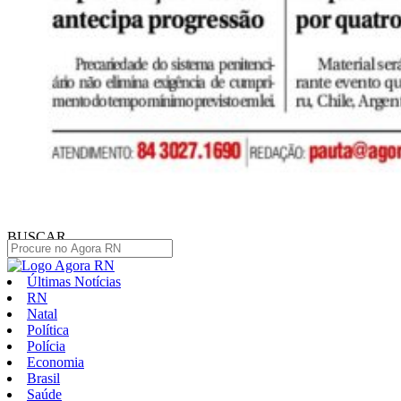
BUSCAR
Últimas Notícias
RN
Natal
Política
Polícia
Economia
Brasil
Saúde