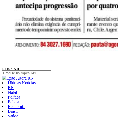
BUSCAR
Últimas Notícias
RN
Natal
Política
Polícia
Economia
Brasil
Saúde