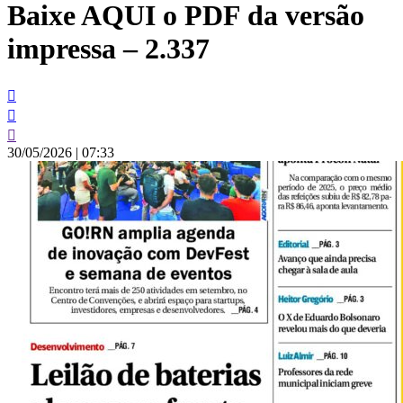
Baixe AQUI o PDF da versão
conteúdo
impressa – 2.337
30/05/2026
|
07:33