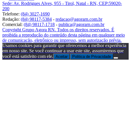
Sede: Av. Rodrigues Alves, 955 - Tirol, Natal - RN, CEP:59020-
200
Telefone:
(84) 3027-1690
Redação:
(84) 98117-5384
-
redacao@agorarn.com.br
Comercial:
(84) 98117-1718
-
publica@agorarn.com.br
Copyright Grupo Agora RN. Todos os direitos reservados. É
proibida a reprodução do conteúdo desta página em qualquer meio
de comunicação, eletrônico ou impresso, sem autorização prévia.
Usamos cookies para garantir que oferecemos a melhor experiência
em nosso site. Se você continuar a usar este site, assumiremos que
você está satisfeito com ele.
Aceitar
Politica de Privacidade