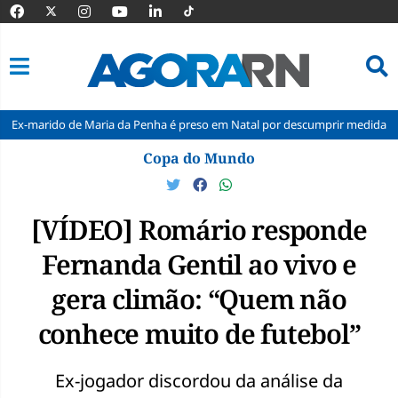
 de Maria da Penha é preso em Natal por descumprir medida protetiva
Pular
Copa do Mundo
para
o
conteúdo
[VÍDEO] Romário responde
Fernanda Gentil ao vivo e
gera climão: “Quem não
conhece muito de futebol”
Ex-jogador discordou da análise da