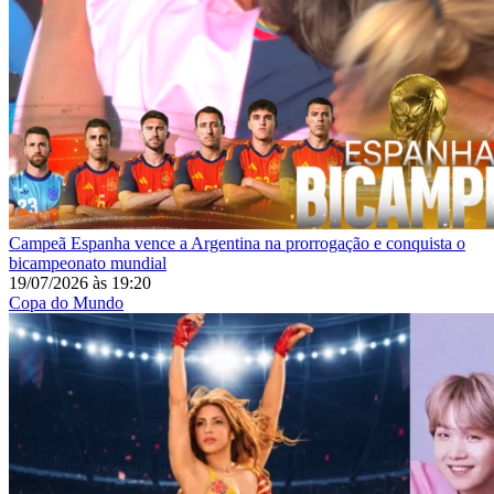
Campeã
Espanha vence a Argentina na prorrogação e conquista o
bicampeonato mundial
19/07/2026
às
19:20
Copa do Mundo