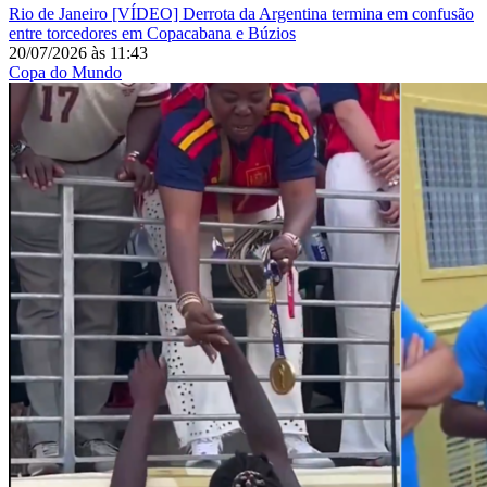
Rio de Janeiro
[VÍDEO] Derrota da Argentina termina em confusão
entre torcedores em Copacabana e Búzios
20/07/2026
às
11:43
Copa do Mundo