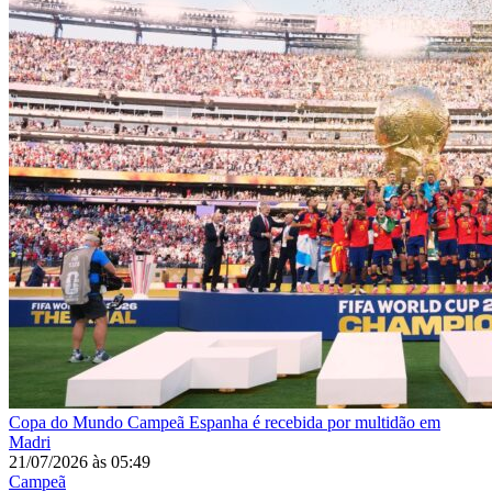
Copa do Mundo
Campeã Espanha é recebida por multidão em
Madri
21/07/2026
às
05:49
Campeã