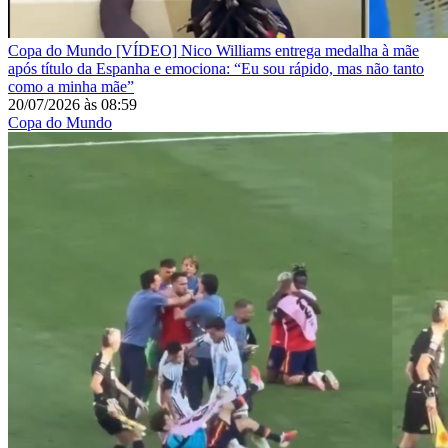
Copa do Mundo
[VÍDEO] Nico Williams entrega medalha à mãe
após título da Espanha e emociona: “Eu sou rápido, mas não tanto
como a minha mãe”
20/07/2026
às
08:59
Copa do Mundo