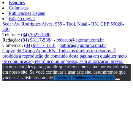
Esportes
Colunistas
Publicações Legais
Edição digital
Sede: Av. Rodrigues Alves, 955 - Tirol, Natal - RN, CEP:59020-
200
Telefone:
(84) 3027-1690
Redação:
(84) 98117-5384
-
redacao@agorarn.com.br
Comercial:
(84) 98117-1718
-
publica@agorarn.com.br
Copyright Grupo Agora RN. Todos os direitos reservados. É
proibida a reprodução do conteúdo desta página em qualquer meio
de comunicação, eletrônico ou impresso, sem autorização prévia.
Usamos cookies para garantir que oferecemos a melhor experiência
em nosso site. Se você continuar a usar este site, assumiremos que
você está satisfeito com ele.
Aceitar
Politica de Privacidade