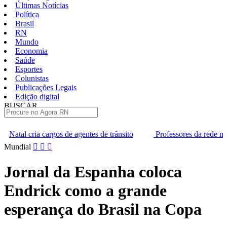
Últimas Notícias
Política
Brasil
RN
Mundo
Economia
Saúde
Esportes
Colunistas
Publicações Legais
Edição digital
BUSCAR
ÚLTIMAS
gentes de trânsito
Professores da rede municipal de Natal inicia
Pular
Mundial
para
o
Jornal da Espanha coloca
conteúdo
Endrick como a grande
esperança do Brasil na Copa