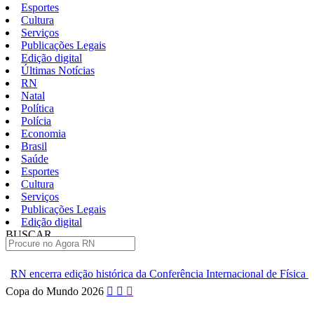
Esportes
Cultura
Serviços
Publicações Legais
Edição digital
Últimas Notícias
RN
Natal
Política
Polícia
Economia
Brasil
Saúde
Esportes
Cultura
Serviços
Publicações Legais
Edição digital
BUSCAR
ÚLTIMAS
órica da Conferência Internacional de Física de Altas Energias
El
Pular
Copa do Mundo 2026
para
o