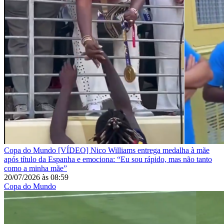
Copa do Mundo
[VÍDEO] Nico Williams entrega medalha à mãe
após título da Espanha e emociona: “Eu sou rápido, mas não tanto
como a minha mãe”
20/07/2026
às
08:59
Copa do Mundo