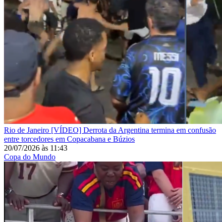
Rio de Janeiro
[VÍDEO] Derrota da Argentina termina em confusão
entre torcedores em Copacabana e Búzios
20/07/2026
às
11:43
Copa do Mundo