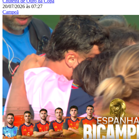
Chuteira de Ouro da Copa
20/07/2026
às
07:27
Campeã