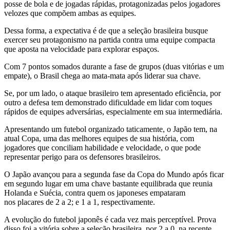
posse de bola e de jogadas rápidas, protagonizadas pelos jogadores
velozes que compõem ambas as equipes.
Dessa forma, a expectativa é de que a seleção brasileira busque
exercer seu protagonismo na partida contra uma equipe compacta
que aposta na velocidade para explorar espaços.
Com 7 pontos somados durante a fase de grupos (duas vitórias e um
empate), o Brasil chega ao mata‑mata após liderar sua chave.
Se, por um lado, o ataque brasileiro tem apresentado eficiência, por
outro a defesa tem demonstrado dificuldade em lidar com toques
rápidos de equipes adversárias, especialmente em sua intermediária.
Apresentando um futebol organizado taticamente, o Japão tem, na
atual Copa, uma das melhores equipes de sua história, com
jogadores que conciliam habilidade e velocidade, o que pode
representar perigo para os defensores brasileiros.
O Japão avançou para a segunda fase da Copa do Mundo após ficar
em segundo lugar em uma chave bastante equilibrada que reunia
Holanda e Suécia, contra quem os japoneses empataram
nos placares de 2 a 2; e 1 a 1, respectivamente.
A evolução do futebol japonês é cada vez mais perceptível. Prova
disso foi a vitória sobre a seleção brasileira, por 2 a 0, na recente