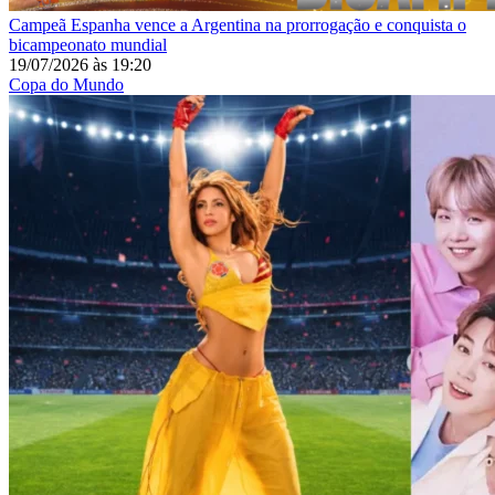
Campeã
Espanha vence a Argentina na prorrogação e conquista o
bicampeonato mundial
19/07/2026
às
19:20
Copa do Mundo