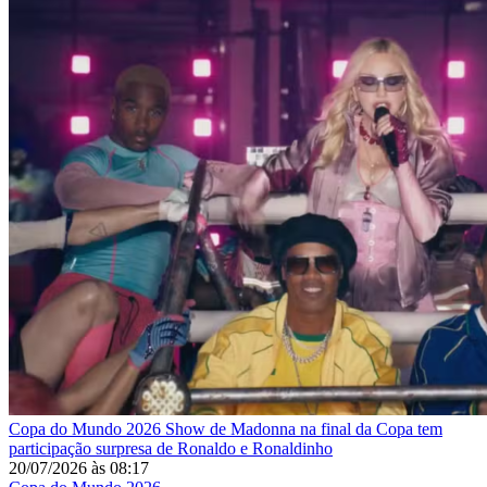
Copa do Mundo 2026
Show de Madonna na final da Copa tem
participação surpresa de Ronaldo e Ronaldinho
20/07/2026
às
08:17