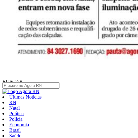
BUSCAR
Últimas Notícias
RN
Natal
Política
Polícia
Economia
Brasil
Saúde