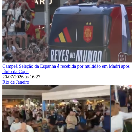
Campeã
Seleção da Espanha é recebida por multidão em Madri após
título da Copa
20/07/2026
às
16:27
Rio de Janeiro