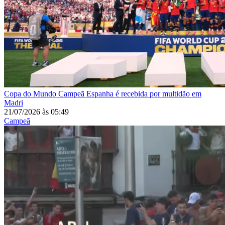
Copa do Mundo
Campeã Espanha é recebida por multidão em
Madri
21/07/2026
às
05:49
Campeã