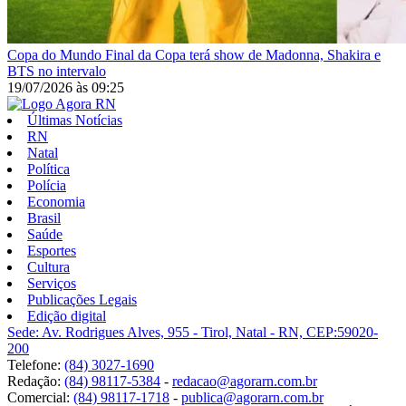
Copa do Mundo
Final da Copa terá show de Madonna, Shakira e
BTS no intervalo
19/07/2026
às
09:25
Últimas Notícias
RN
Natal
Política
Polícia
Economia
Brasil
Saúde
Esportes
Cultura
Serviços
Publicações Legais
Edição digital
Sede: Av. Rodrigues Alves, 955 - Tirol, Natal - RN, CEP:59020-
200
Telefone:
(84) 3027-1690
Redação:
(84) 98117-5384
-
redacao@agorarn.com.br
Comercial:
(84) 98117-1718
-
publica@agorarn.com.br