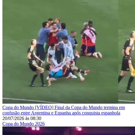
Copa do Mundo
[VÍDEO] Final da Copa do Mundo termina em
confusão entre Argentina e Espanha após conquista espanhola
20/07/2026
às
08:30
Copa do Mundo 2026