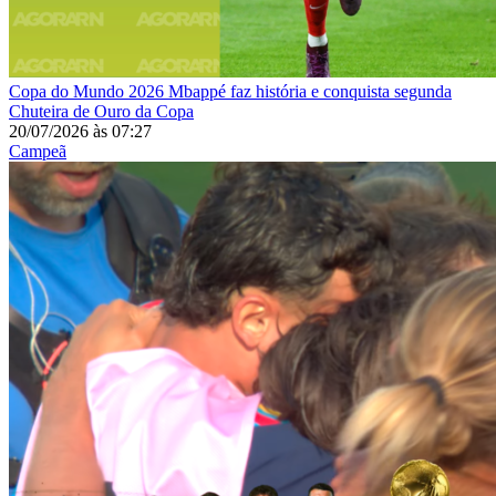
Copa do Mundo 2026
Mbappé faz história e conquista segunda
Chuteira de Ouro da Copa
20/07/2026
às
07:27
Campeã