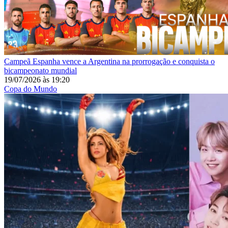
Campeã
Espanha vence a Argentina na prorrogação e conquista o
bicampeonato mundial
19/07/2026
às
19:20
Copa do Mundo