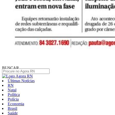
BUSCAR
Últimas Notícias
RN
Natal
Política
Polícia
Economia
Brasil
Saúde