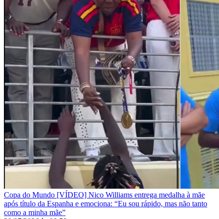
Copa do Mundo
[VÍDEO] Nico Williams entrega medalha à mãe
após título da Espanha e emociona: “Eu sou rápido, mas não tanto
como a minha mãe”