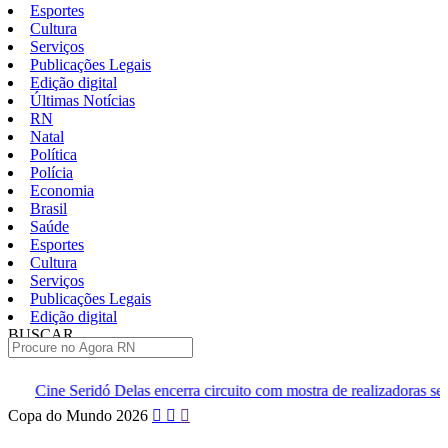
Esportes
Cultura
Serviços
Publicações Legais
Edição digital
Últimas Notícias
RN
Natal
Política
Polícia
Economia
Brasil
Saúde
Esportes
Cultura
Serviços
Publicações Legais
Edição digital
BUSCAR
ÚLTIMAS
 Delas encerra circuito com mostra de realizadoras seridoenses em Caic
Pular
Copa do Mundo 2026
para
o