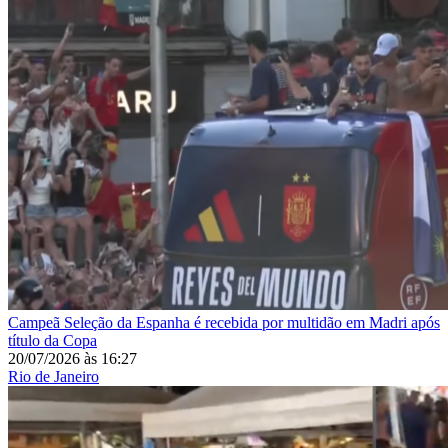
Campeã
Seleção da Espanha é recebida por multidão em Madri após
título da Copa
20/07/2026
às
16:27
Rio de Janeiro