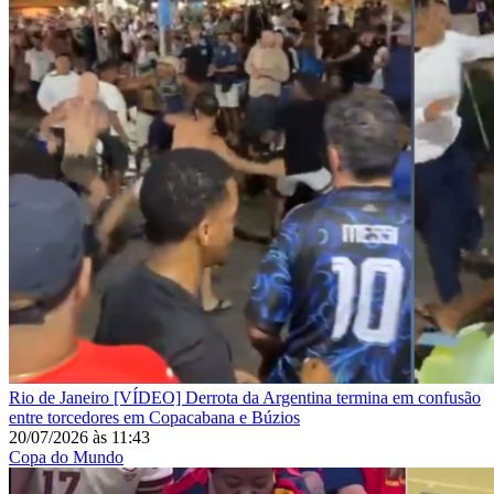
Rio de Janeiro
[VÍDEO] Derrota da Argentina termina em confusão
entre torcedores em Copacabana e Búzios
20/07/2026
às
11:43
Copa do Mundo