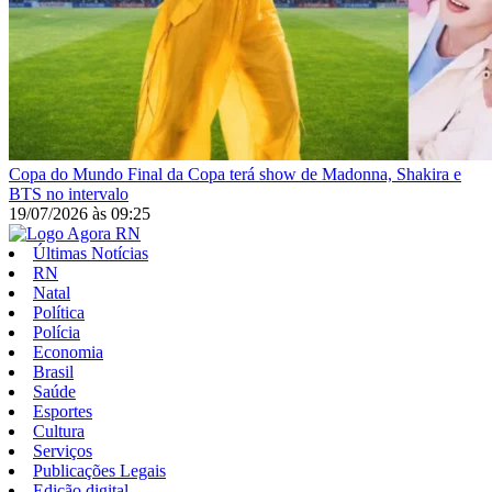
Copa do Mundo
Final da Copa terá show de Madonna, Shakira e
BTS no intervalo
19/07/2026
às
09:25
Últimas Notícias
RN
Natal
Política
Polícia
Economia
Brasil
Saúde
Esportes
Cultura
Serviços
Publicações Legais
Edição digital