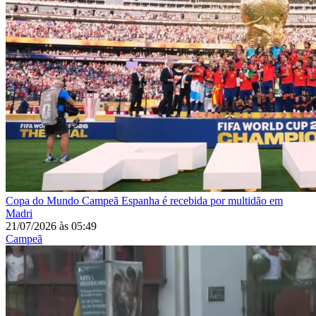
Copa do Mundo
Campeã Espanha é recebida por multidão em
Madri
21/07/2026
às
05:49
Campeã