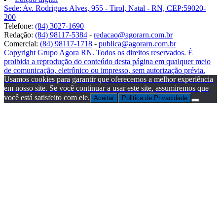
Sede: Av. Rodrigues Alves, 955 - Tirol, Natal - RN, CEP:59020-
200
Telefone:
(84) 3027-1690
Redação:
(84) 98117-5384
-
redacao@agorarn.com.br
Comercial:
(84) 98117-1718
-
publica@agorarn.com.br
Copyright Grupo Agora RN. Todos os direitos reservados. É
proibida a reprodução do conteúdo desta página em qualquer meio
de comunicação, eletrônico ou impresso, sem autorização prévia.
Usamos cookies para garantir que oferecemos a melhor experiência
em nosso site. Se você continuar a usar este site, assumiremos que
você está satisfeito com ele.
Aceitar
Politica de Privacidade