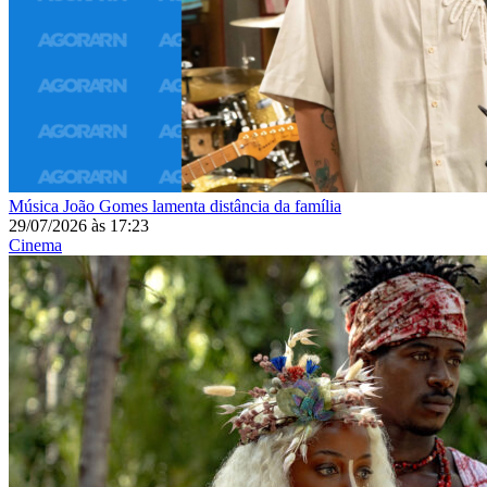
Música
João Gomes lamenta distância da família
29/07/2026
às
17:23
Cinema