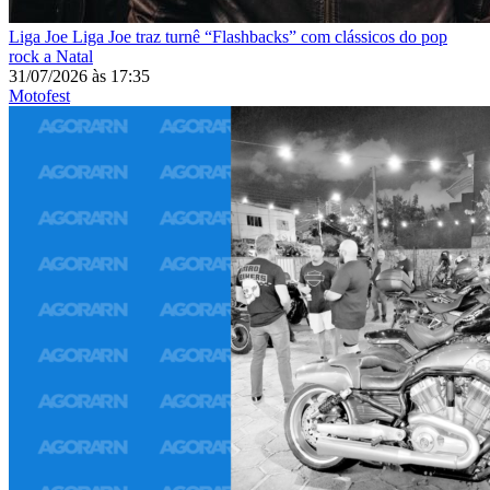
Liga Joe
Liga Joe traz turnê “Flashbacks” com clássicos do pop
rock a Natal
31/07/2026
às
17:35
Motofest