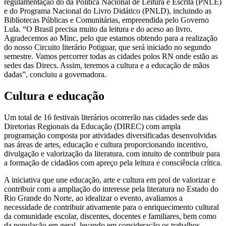
regulamentação do da Política Nacional de Leitura e Escrita (PNLE)
e do Programa Nacional do Livro Didático (PNLD), incluindo as
Bibliotecas Públicas e Comunitárias, empreendida pelo Governo
Lula. “O Brasil precisa muito da leitura e do aceso ao livro.
Agradecemos ao Minc, pelo que estamos obtendo para a realização
do nosso Circuito literário Potiguar, que será iniciado no segundo
semestre. Vamos percorrer todas as cidades polos RN onde estão as
sedes das Direcs. Assim, teremos a cultura e a educação de mãos
dadas”, concluiu a governadora.
Cultura e educação
Um total de 16 festivais literários ocorrerão nas cidades sede das
Diretorias Regionais da Educação (DIREC) com ampla
programação composta por atividades diversificadas desenvolvidas
nas áreas de artes, educação e cultura proporcionando incentivo,
divulgação e valorização da literatura, com intuito de contribuir para
a formação de cidadãos com apreço pela leitura e consciência crítica.
A iniciativa que une educação, arte e cultura em prol de valorizar e
contribuir com a ampliação do interesse pela literatura no Estado do
Rio Grande do Norte, ao idealizar o evento, avaliamos a
necessidade de contribuir ativamente para o enriquecimento cultural
da comunidade escolar, discentes, docentes e familiares, bem como
da população em geral, levando em consideração os trabalhos