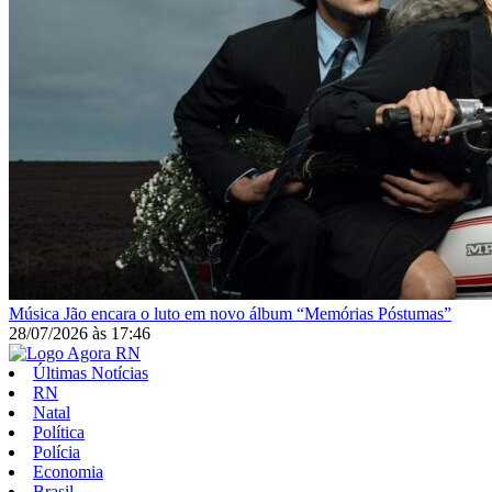
Música
Jão encara o luto em novo álbum “Memórias Póstumas”
28/07/2026
às
17:46
Últimas Notícias
RN
Natal
Política
Polícia
Economia
Brasil