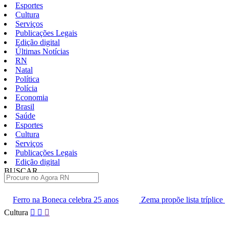
Esportes
Cultura
Serviços
Publicações Legais
Edição digital
Últimas Notícias
RN
Natal
Política
Polícia
Economia
Brasil
Saúde
Esportes
Cultura
Serviços
Publicações Legais
Edição digital
BUSCAR
ÚLTIMAS
celebra 25 anos
Zema propõe lista tríplice para escolha dos mini
Pular
Cultura
para
o