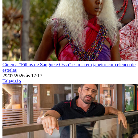
Cinema
“Filhos de Sangue e Osso” estreia em janeiro com elenco de
estrelas
29/07/2026
às
17:17
Televisão