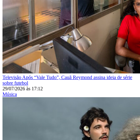
Televisão
Após “Vale Tudo”, Cauã Reymond assina ideia de série
sobre futebol
29/07/2026
às
17:12
Música