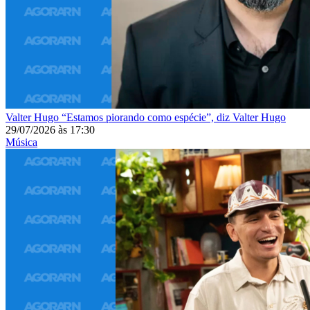
Valter Hugo
“Estamos piorando como espécie”, diz Valter Hugo
29/07/2026
às
17:30
Música