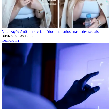
Viralização
Anônimos criam “documentários” nas redes sociais
30/07/2026
às
17:27
Tecnologia