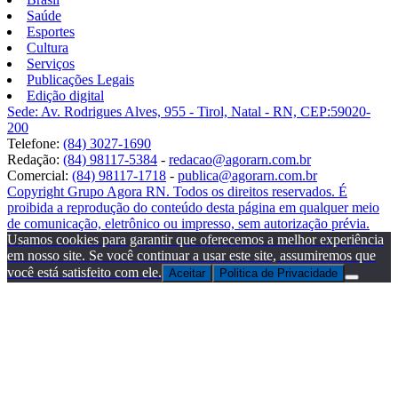
Saúde
Esportes
Cultura
Serviços
Publicações Legais
Edição digital
Sede: Av. Rodrigues Alves, 955 - Tirol, Natal - RN, CEP:59020-
200
Telefone:
(84) 3027-1690
Redação:
(84) 98117-5384
-
redacao@agorarn.com.br
Comercial:
(84) 98117-1718
-
publica@agorarn.com.br
Copyright Grupo Agora RN. Todos os direitos reservados. É
proibida a reprodução do conteúdo desta página em qualquer meio
de comunicação, eletrônico ou impresso, sem autorização prévia.
Usamos cookies para garantir que oferecemos a melhor experiência
em nosso site. Se você continuar a usar este site, assumiremos que
você está satisfeito com ele.
Aceitar
Politica de Privacidade