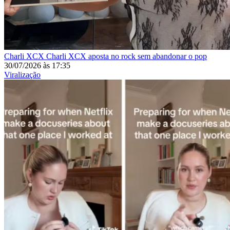
Charli XCX
Charli XCX aposta no rock sem abandonar o pop
30/07/2026
às
17:35
Viralização