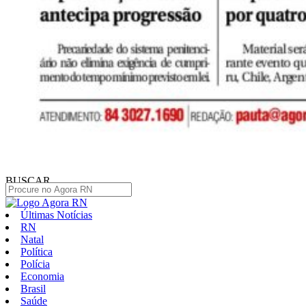
BUSCAR
Últimas Notícias
RN
Natal
Política
Polícia
Economia
Brasil
Saúde