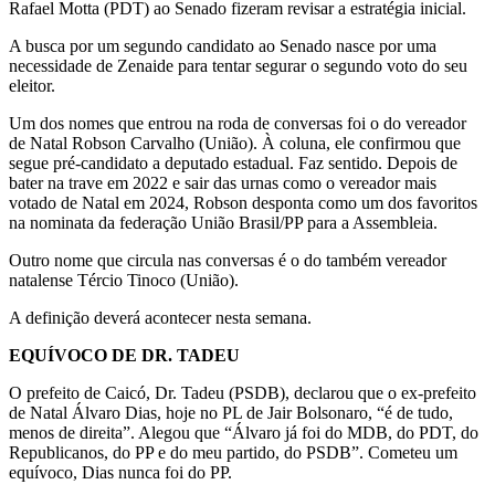
Rafael Motta (PDT) ao Senado fizeram revisar a estratégia inicial.
A busca por um segundo candidato ao Senado nasce por uma
necessidade de Zenaide para tentar segurar o segundo voto do seu
eleitor.
Um dos nomes que entrou na roda de conversas foi o do vereador
de Natal Robson Carvalho (União). À coluna, ele confirmou que
segue pré-candidato a deputado estadual. Faz sentido. Depois de
bater na trave em 2022 e sair das urnas como o vereador mais
votado de Natal em 2024, Robson desponta como um dos favoritos
na nominata da federação União Brasil/PP para a Assembleia.
Outro nome que circula nas conversas é o do também vereador
natalense Tércio Tinoco (União).
A definição deverá acontecer nesta semana.
EQUÍVOCO DE DR. TADEU
O prefeito de Caicó, Dr. Tadeu (PSDB), declarou que o ex-prefeito
de Natal Álvaro Dias, hoje no PL de Jair Bolsonaro, “é de tudo,
menos de direita”. Alegou que “Álvaro já foi do MDB, do PDT, do
Republicanos, do PP e do meu partido, do PSDB”. Cometeu um
equívoco, Dias nunca foi do PP.