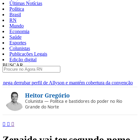
Últimas Notícias
Política
Brasil
RN
Mundo
Economia
Saúde
Esportes
Colunistas
Publicações Legais
Edição digital
BUSCAR
ÚLTIMAS
e Allyson e mantém cobertura da convenção
Dupla de fugitivos
Pular
Heitor Gregório
para
o
Colunista — Política e bastidores do poder no Rio
conteúdo
Grande do Norte
Zenaide vai ter segundo nome