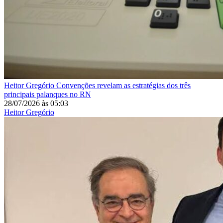
Heitor Gregório
Convenções revelam as estratégias dos três
principais palanques no RN
28/07/2026
às
05:03
Heitor Gregório