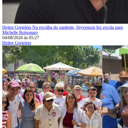
Heitor Gregório
Na escolha do suplente, Styvenson fez escola para
Michelle Bolsonaro
04/08/2026
às
05:27
Heitor Gregório