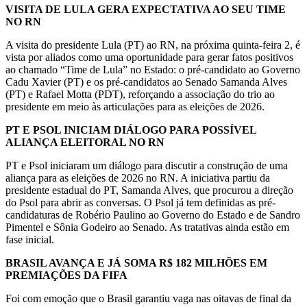
VISITA DE LULA GERA EXPECTATIVA AO SEU TIME
NO RN
A visita do presidente Lula (PT) ao RN, na próxima quinta-feira 2, é
vista por aliados como uma oportunidade para gerar fatos positivos
ao chamado “Time de Lula” no Estado: o pré-candidato ao Governo
Cadu Xavier (PT) e os pré-candidatos ao Senado Samanda Alves
(PT) e Rafael Motta (PDT), reforçando a associação do trio ao
presidente em meio às articulações para as eleições de 2026.
PT E PSOL INICIAM DIÁLOGO PARA POSSÍVEL
ALIANÇA ELEITORAL NO RN
PT e Psol iniciaram um diálogo para discutir a construção de uma
aliança para as eleições de 2026 no RN. A iniciativa partiu da
presidente estadual do PT, Samanda Alves, que procurou a direção
do Psol para abrir as conversas. O Psol já tem definidas as pré-
candidaturas de Robério Paulino ao Governo do Estado e de Sandro
Pimentel e Sônia Godeiro ao Senado. As tratativas ainda estão em
fase inicial.
BRASIL AVANÇA E JÁ SOMA R$ 182 MILHÕES EM
PREMIAÇÕES DA FIFA
Foi com emoção que o Brasil garantiu vaga nas oitavas de final da