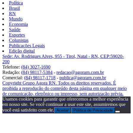
Política
Brasil
RN
Mundo
Economia
Saúde
Esportes
Colunistas
Publicações Legais
Edição digital
Sede: Av. Rodrigues Alves, 955 - Tirol, Natal - RN, CEP:59020-
200
Telefone:
(84) 3027-1690
Redação:
(84) 98117-5384
-
redacao@agorarn.com.br
Comercial:
(84) 98117-1718
-
publica@agorarn.com.br
Copyright Grupo Agora RN. Todos os direitos reservados. É
proibida a reprodução do conteúdo desta página em qualquer meio
de comunicação, eletrônico ou impresso, sem autorização prévia.
Usamos cookies para garantir que oferecemos a melhor experiência
em nosso site. Se você continuar a usar este site, assumiremos que
você está satisfeito com ele.
Aceitar
Politica de Privacidade