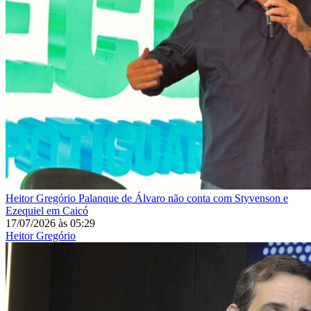
Heitor Gregório
Palanque de Álvaro não conta com Styvenson e
Ezequiel em Caicó
17/07/2026
às
05:29
Heitor Gregório