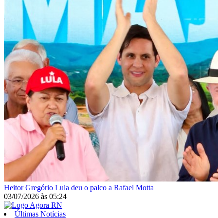
Heitor Gregório
Lula deu o palco a Rafael Motta
03/07/2026
às
05:24
Últimas Notícias