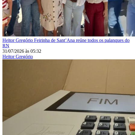
Heitor Gregório
Feirinha de Sant’Ana reúne todos os palanques do
RN
31/07/2026
às
05:32
Heitor Gregório