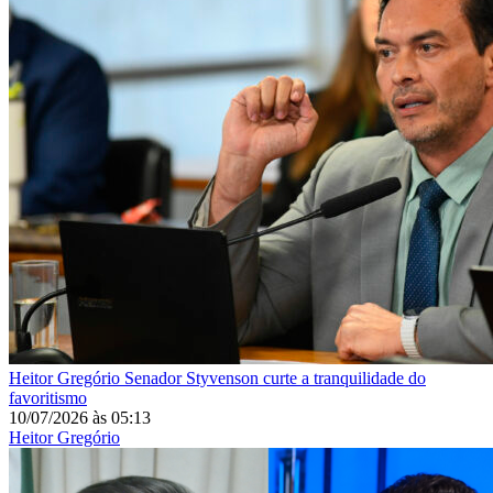
Heitor Gregório
Senador Styvenson curte a tranquilidade do
favoritismo
10/07/2026
às
05:13
Heitor Gregório