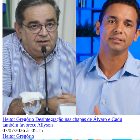
Heitor Gregório
Desintegração nas chapas de Álvaro e Cadu
também favorece Allyson
07/07/2026
às
05:15
Heitor Gregório