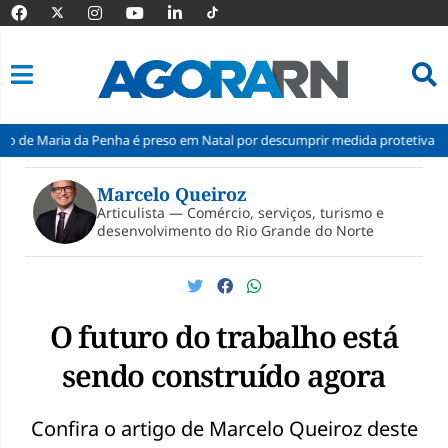
 da Penha é preso em Natal por descumprir medida protetiva
Inmet 
Pular
para
Marcelo Queiroz
o
Articulista — Comércio, serviços, turismo e
conteúdo
desenvolvimento do Rio Grande do Norte
O futuro do trabalho está
sendo construído agora
Confira o artigo de Marcelo Queiroz deste