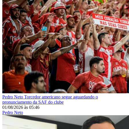
Pedro Neto
Torcedor americano segue aguardando o
pronunciamento da SAF do clube
01/08/2026
às
05:46
Pedro Neto