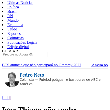
Últimas Notícias
Política
Brasil
RN
Mundo
Economia
Saúde
Esportes
Colunistas
Publicações Legais
Edição digital
BUSCAR
ÚLTIMAS
articipará no Grammy 2027
Anvisa pode aprovar mais oito cane
Pular
Pedro Neto
para
o
Colunista — Futebol potiguar e bastidores de ABC e
conteúdo
América
Igor Thiago não soube