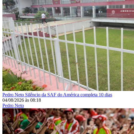
Pedro Neto
Silêncio da SAF do América completa 10 dias
04/08/2026
às
08:18
Pedro Neto