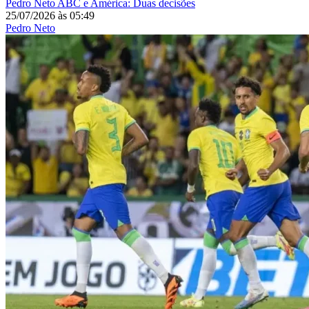
Pedro Neto
ABC e América: Duas decisões
25/07/2026
às
05:49
Pedro Neto