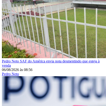
Pedro Neto
SAF do América envia nota desmentindo que esteja à
venda
06/08/2026
às
08:56
Pedro Neto