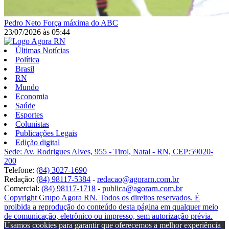
Pedro Neto
Força máxima do ABC
23/07/2026
às
05:44
Últimas Notícias
Política
Brasil
RN
Mundo
Economia
Saúde
Esportes
Colunistas
Publicações Legais
Edição digital
Sede: Av. Rodrigues Alves, 955 - Tirol, Natal - RN, CEP:59020-
200
Telefone:
(84) 3027-1690
Redação:
(84) 98117-5384
-
redacao@agorarn.com.br
Comercial:
(84) 98117-1718
-
publica@agorarn.com.br
Copyright Grupo Agora RN. Todos os direitos reservados. É
proibida a reprodução do conteúdo desta página em qualquer meio
de comunicação, eletrônico ou impresso, sem autorização prévia.
Usamos cookies para garantir que oferecemos a melhor experiência