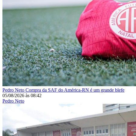
Pedro Neto
Compra da SAF do América-RN é um grande blefe
05/08/2026
às
08:42
Pedro Neto