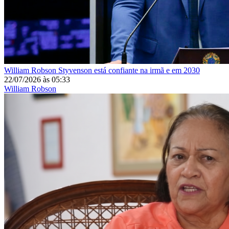
William Robson
Styvenson está confiante na irmã e em 2030
22/07/2026
às
05:33
William Robson