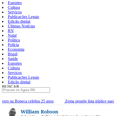
Esportes
Cultura
Serviços
Publicações Legais
Edição digital
Últimas Notícias
RN
Natal
Política
Polícia
Economia
Brasil
Saúde
Esportes
Cultura
Serviços
Publicações Legais
Edição digital
BUSCAR
ÚLTIMAS
a 25 anos
Zema propõe lista tríplice para escolha dos ministros 
Pular
William Robson
para
o