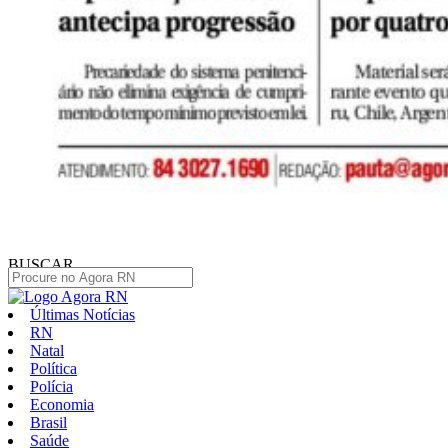
BUSCAR
Últimas Notícias
RN
Natal
Política
Polícia
Economia
Brasil
Saúde