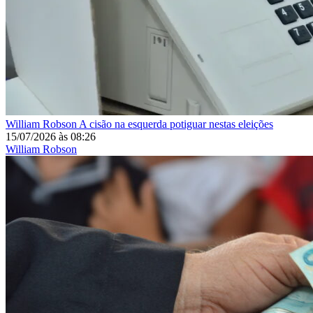
William Robson
A cisão na esquerda potiguar nestas eleições
15/07/2026
às
08:26
William Robson