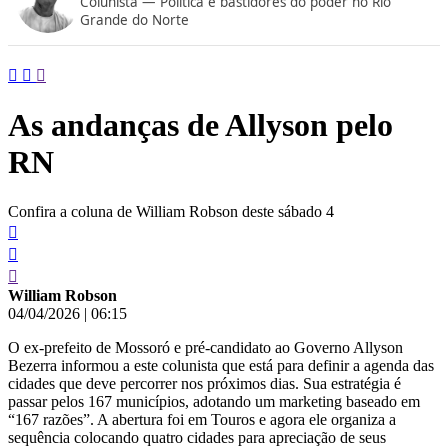
Colunista — Política e bastidores do poder no Rio
conteúdo
Grande do Norte
As andanças de Allyson pelo
RN
Confira a coluna de William Robson deste sábado 4
William Robson
04/04/2026
|
06:15
O ex-prefeito de Mossoró e pré-candidato ao Governo Allyson
Bezerra informou a este colunista que está para definir a agenda das
cidades que deve percorrer nos próximos dias. Sua estratégia é
passar pelos 167 municípios, adotando um marketing baseado em
“167 razões”. A abertura foi em Touros e agora ele organiza a
sequência colocando quatro cidades para apreciação de seus