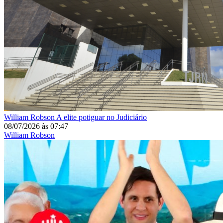
William Robson
A elite potiguar no Judiciário
08/07/2026
às
07:47
William Robson