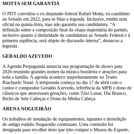
MOTTA SEM GARANTIA
O PDT convidou o ex-deputado federal Rafael Motta, ex-candidato
ao Senado em 2022, para se filiar a legenda. Inclusive, emitiu nota
oficial na quinta-feira, mas não garantiu sua candidatura. “A
definição sobre a composição final da chapa majoritária do partido,
inclusive quanto à titularidade da candidatura ao Senado Federal e à
primeira suplência, será objeto de discussão interna”, destacou a
legenda.
GERALDO AZEVEDO
A Agenda Propaganda anuncia sua programação de shows para
2026 reunindo grandes nomes da música brasileira e atrações para
toda a família. A agenda acontece majoritariamente no Teatro
Riachuelo Natal. A temporada começa no dia 17 de abril com o
cantor e compositor Geraldo Azevedo, referência da MPB e dono de
clássicos que atravessam gerações, como Táxi Lunar, Dia Branco,
Bicho de Sete Cabeças e Dona da Minha Cabeça.
ARENA NOGUEIRÃO
Os trabalhos de instalação de equipamentos, tapumes e demolição
do antigo estádio Nogueirão continuam. Uma comissão foi
designada para recolher itens que irão compor o Museu do Esporte,