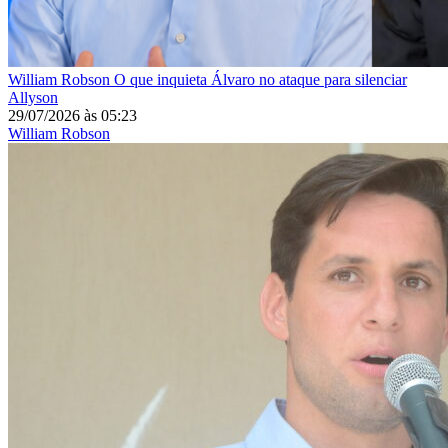
William Robson
O que inquieta Álvaro no ataque para silenciar
Allyson
29/07/2026
às
05:23
William Robson