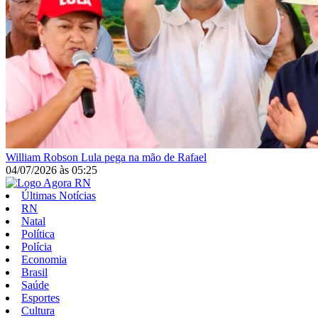
William Robson
Lula pega na mão de Rafael
04/07/2026
às
05:25
Últimas Notícias
RN
Natal
Política
Polícia
Economia
Brasil
Saúde
Esportes
Cultura