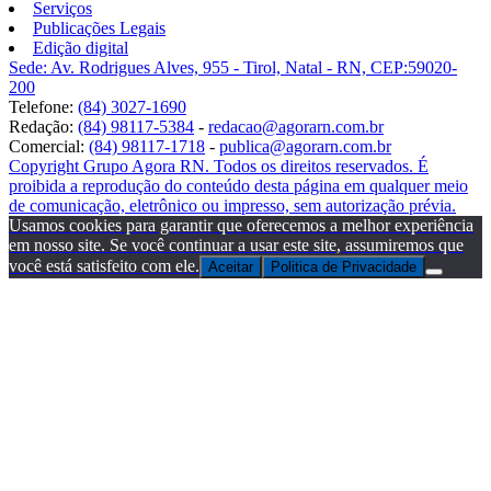
Serviços
Publicações Legais
Edição digital
Sede: Av. Rodrigues Alves, 955 - Tirol, Natal - RN, CEP:59020-
200
Telefone:
(84) 3027-1690
Redação:
(84) 98117-5384
-
redacao@agorarn.com.br
Comercial:
(84) 98117-1718
-
publica@agorarn.com.br
Copyright Grupo Agora RN. Todos os direitos reservados. É
proibida a reprodução do conteúdo desta página em qualquer meio
de comunicação, eletrônico ou impresso, sem autorização prévia.
Usamos cookies para garantir que oferecemos a melhor experiência
em nosso site. Se você continuar a usar este site, assumiremos que
você está satisfeito com ele.
Aceitar
Politica de Privacidade