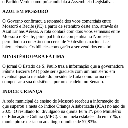
o Partido Verde como pré-candidata à Assembleia Legislativa.
AZUL EM MOSSORÓ
O Governo confirmou a retomada dos voos comerciais entre
Mossoró e Recife (PE) a partir de setembro deste ano, através da
Azul Linhas Aéreas. A rota contará com dois voos semanais entre
Mossoró e Recife, principal hub da companhia no Nordeste,
permitindo a conexão com cerca de 70 destinos nacionais e
internacionais. Os bilhetes começarão a ser vendidos em abril.
MINISTÉRIO PARA FÁTIMA
O jornal O Estado de S. Paulo traz a informação que a governadora
Fátima Bezerra (PT) pode ser agraciada com um ministério em
eventual quarto mandato do presidente Lula como forma de
compensar a sua desistência por uma cadeira no Senado.
ÍNDICE CRIANÇA
A rede municipal de ensino de Mossoró recebeu a informação de
que superou a meta do Índice Criança Alfabetizada (ICA) no ano de
2025. O resultado foi divulgado na quarta-feira 1º, pelo Ministério
da Educação e Cultura (MEC). Com meta estabelecida em 51%, o
município se destacou ao atingir o índice de 57,83%.