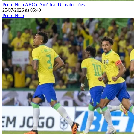
Pedro Neto
ABC e América: Duas decisões
25/07/2026
às
05:49
Pedro Neto