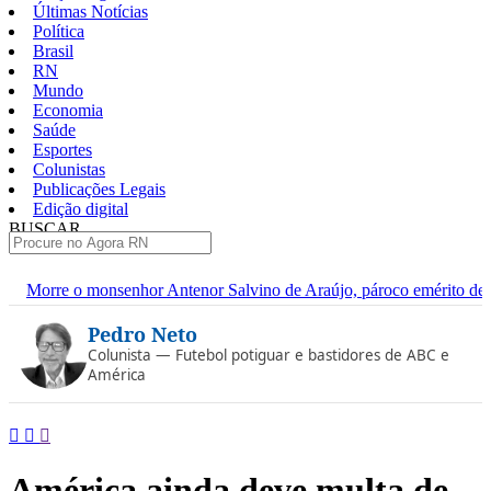
Últimas Notícias
Política
Brasil
RN
Mundo
Economia
Saúde
Esportes
Colunistas
Publicações Legais
Edição digital
BUSCAR
ÚLTIMAS
ntenor Salvino de Araújo, pároco emérito de Sant’Ana de Caicó
Pular
Pedro Neto
para
o
Colunista — Futebol potiguar e bastidores de ABC e
conteúdo
América
América ainda deve multa de