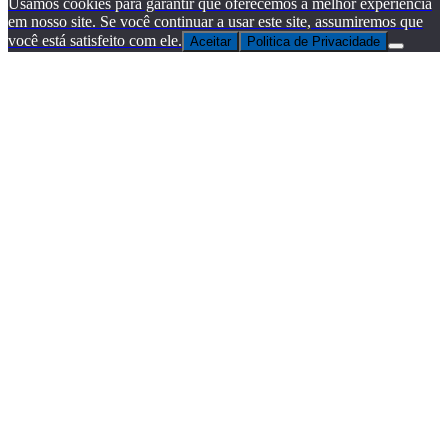
Usamos cookies para garantir que oferecemos a melhor experiência
em nosso site. Se você continuar a usar este site, assumiremos que
você está satisfeito com ele.
Aceitar
Politica de Privacidade