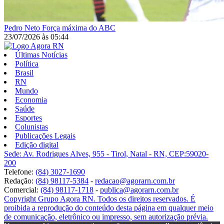
Pedro Neto
Força máxima do ABC
23/07/2026
às
05:44
Últimas Notícias
Política
Brasil
RN
Mundo
Economia
Saúde
Esportes
Colunistas
Publicações Legais
Edição digital
Sede: Av. Rodrigues Alves, 955 - Tirol, Natal - RN, CEP:59020-
200
Telefone:
(84) 3027-1690
Redação:
(84) 98117-5384
-
redacao@agorarn.com.br
Comercial:
(84) 98117-1718
-
publica@agorarn.com.br
Copyright Grupo Agora RN. Todos os direitos reservados. É
proibida a reprodução do conteúdo desta página em qualquer meio
de comunicação, eletrônico ou impresso, sem autorização prévia.