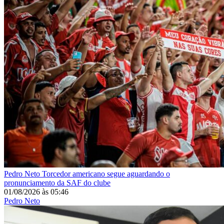
Pedro Neto
Torcedor americano segue aguardando o
pronunciamento da SAF do clube
01/08/2026
às
05:46
Pedro Neto