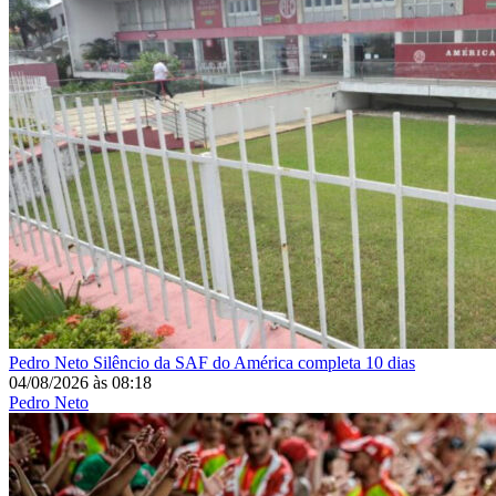
Pedro Neto
Silêncio da SAF do América completa 10 dias
04/08/2026
às
08:18
Pedro Neto