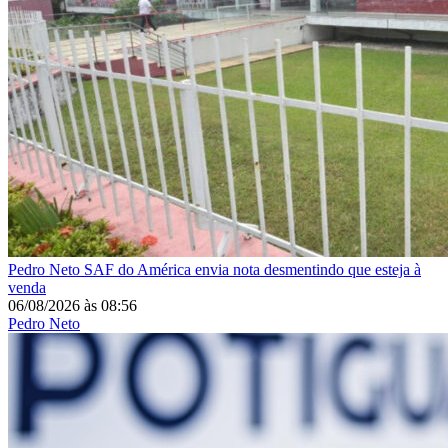
Pedro Neto
SAF do América envia nota desmentindo que esteja à
venda
06/08/2026
às
08:56
Pedro Neto