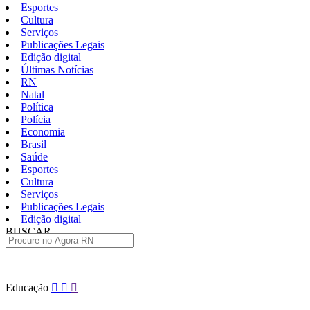
Esportes
Cultura
Serviços
Publicações Legais
Edição digital
Últimas Notícias
RN
Natal
Política
Polícia
Economia
Brasil
Saúde
Esportes
Cultura
Serviços
Publicações Legais
Edição digital
BUSCAR
ÚLTIMAS
Pular
Educação
para
o