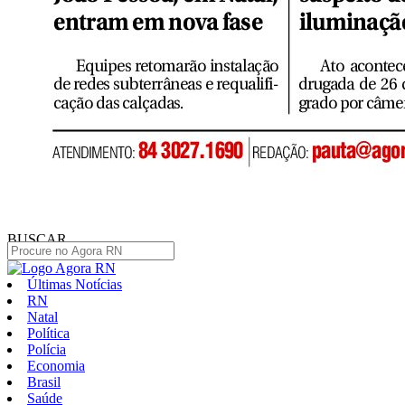
BUSCAR
Últimas Notícias
RN
Natal
Política
Polícia
Economia
Brasil
Saúde