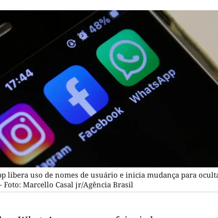
 libera uso de nomes de usuário e inicia mudança para ocult
 Foto: Marcello Casal jr/Agência Brasil