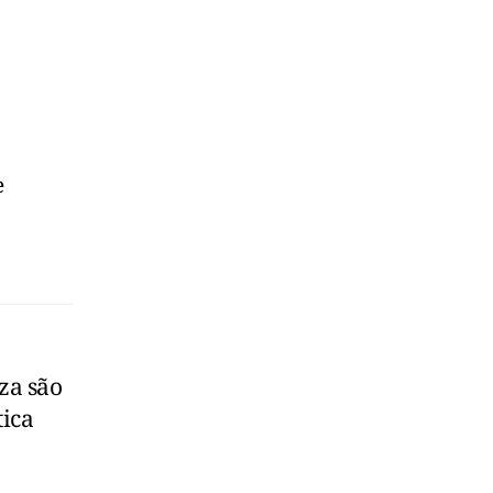
e
za são
tica