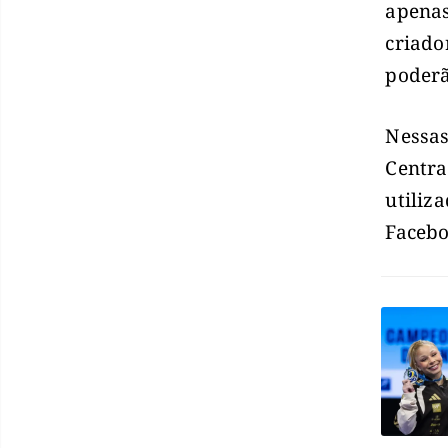
apenas
criado
poderã
Nessas
Centra
utiliz
Facebo