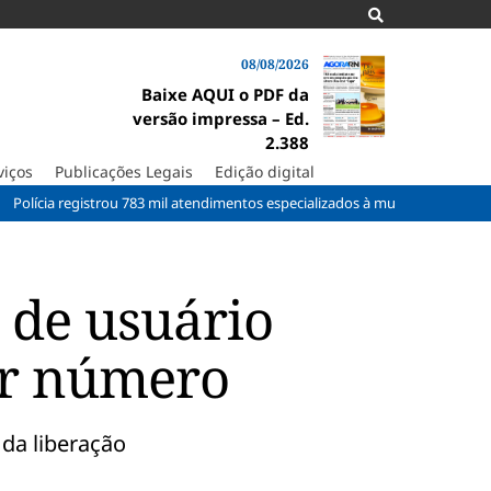
08/08/2026
Baixe AQUI o PDF da
versão impressa – Ed.
2.388
viços
Publicações Legais
Edição digital
a registrou 783 mil atendimentos especializados à mulher em 2025
Obr
 de usuário
ar número
 da liberação