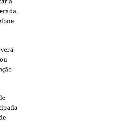
tar a
berada,
efone
everá
mou
nção
de
cipada
 de