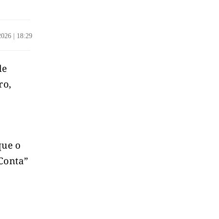
/2026
|
18:29
de
ro,
que o
“Conta”