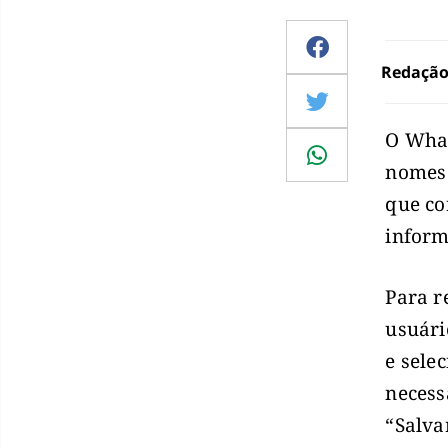
Redaçã
O What
nomes 
que co
inform
Para r
usuári
e sele
necess
“Salva