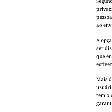
Segund
privac
pessoa
ao env
A opçã
ser di
que en
estiver
Mais d
usuári
tem o 
garant