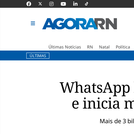
Últimas Notícias
RN
Natal
Política
ÚLTIMAS
Pular
para
o
WhatsApp l
conteúdo
e inicia
Mais de 3 bi