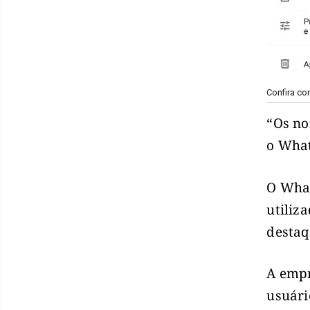
Confira co
“Os no
o What
O What
utiliz
destaq
A empr
usuári