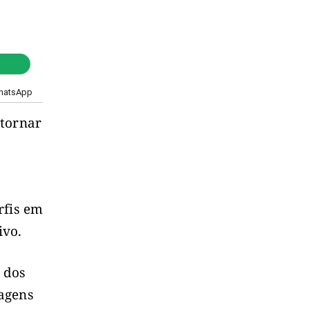
WhatsApp
 tornar
rfis em
ivo.
 dos
agens