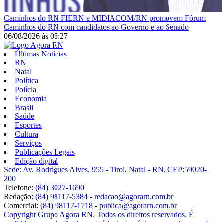
Caminhos do RN
FIERN e MIDIACOM/RN promovem Fórum
Caminhos do RN com candidatos ao Governo e ao Senado
06/08/2026
às
05:27
Últimas Notícias
RN
Natal
Política
Polícia
Economia
Brasil
Saúde
Esportes
Cultura
Serviços
Publicações Legais
Edição digital
Sede: Av. Rodrigues Alves, 955 - Tirol, Natal - RN, CEP:59020-
200
Telefone:
(84) 3027-1690
Redação:
(84) 98117-5384
-
redacao@agorarn.com.br
Comercial:
(84) 98117-1718
-
publica@agorarn.com.br
Copyright Grupo Agora RN. Todos os direitos reservados. É