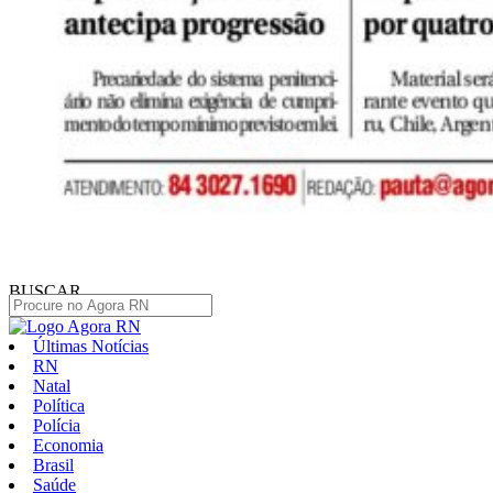
BUSCAR
Últimas Notícias
RN
Natal
Política
Polícia
Economia
Brasil
Saúde