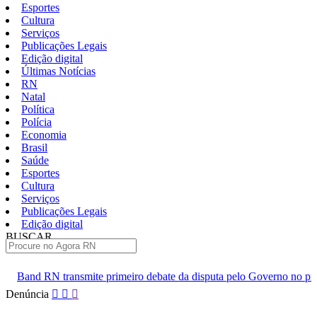
Esportes
Cultura
Serviços
Publicações Legais
Edição digital
Últimas Notícias
RN
Natal
Política
Polícia
Economia
Brasil
Saúde
Esportes
Cultura
Serviços
Publicações Legais
Edição digital
BUSCAR
ÚLTIMAS
primeiro debate da disputa pelo Governo no próximo domingo 9
Pular
Denúncia
para
o