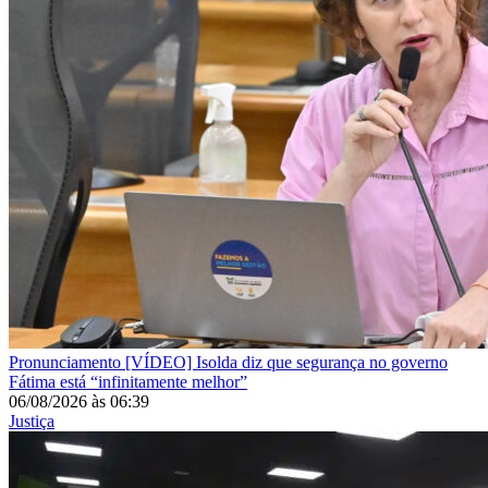
Pronunciamento
[VÍDEO] Isolda diz que segurança no governo
Fátima está “infinitamente melhor”
06/08/2026
às
06:39
Justiça