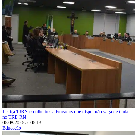
Justiça
TJRN escolhe três advogados que disputarão vaga de titular
no TRE-RN
06/08/2026
às
06:13
Educação