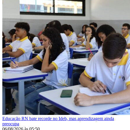
Educação
RN bate recorde no Ideb, mas aprendizagem ainda
preocupa
06/08/2026
às
05:50