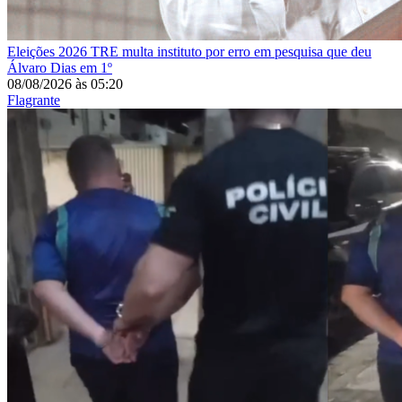
Eleições 2026
TRE multa instituto por erro em pesquisa que deu
Álvaro Dias em 1º
08/08/2026
às
05:20
Flagrante