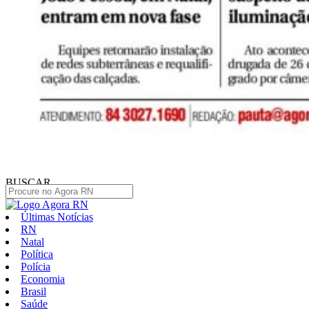
BUSCAR
Últimas Notícias
RN
Natal
Política
Polícia
Economia
Brasil
Saúde