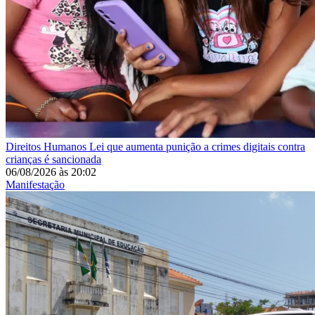
Direitos Humanos
Lei que aumenta punição a crimes digitais contra
crianças é sancionada
06/08/2026
às
20:02
Manifestação