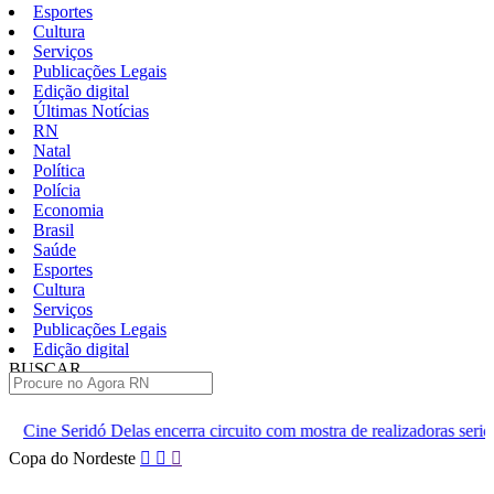
Esportes
Cultura
Serviços
Publicações Legais
Edição digital
Últimas Notícias
RN
Natal
Política
Polícia
Economia
Brasil
Saúde
Esportes
Cultura
Serviços
Publicações Legais
Edição digital
BUSCAR
ÚLTIMAS
cerra circuito com mostra de realizadoras seridoenses em Caicó
Pular
Copa do Nordeste
para
o