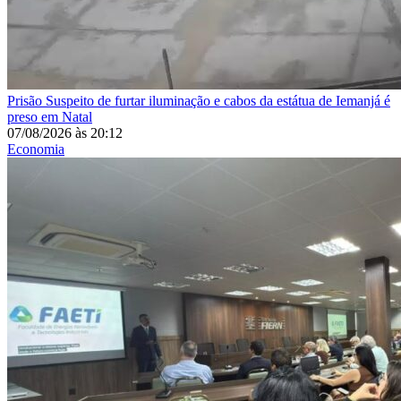
Prisão
Suspeito de furtar iluminação e cabos da estátua de Iemanjá é
preso em Natal
07/08/2026
às
20:12
Economia