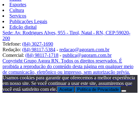
Esportes
Cultura
Serviços
Publicações Legais
Edição digital
Sede: Av. Rodrigues Alves, 955 - Tirol, Natal - RN, CEP:59020-
200
Telefone:
(84) 3027-1690
Redação:
(84) 98117-5384
-
redacao@agorarn.com.br
Comercial:
(84) 98117-1718
-
publica@agorarn.com.br
Copyright Grupo Agora RN. Todos os direitos reservados. É
proibida a reprodução do conteúdo desta página em qualquer meio
de comunicação, eletrônico ou impresso, sem autorização prévia.
Usamos cookies para garantir que oferecemos a melhor experiência
em nosso site. Se você continuar a usar este site, assumiremos que
você está satisfeito com ele.
Aceitar
Politica de Privacidade