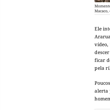
Momento 
Macaco, 
Ele in
Ararua
vídeo,
descer
ficar 
pela r
Poucos
alerta
homem 