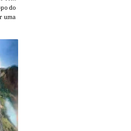
opo do
ar uma