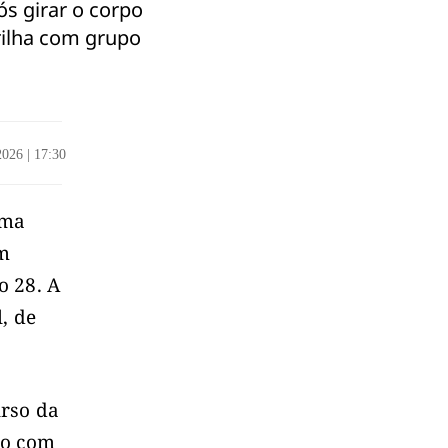
s girar o corpo
rilha com grupo
/2026
|
17:30
uma
em
o 28. A
, de
urso da
do com