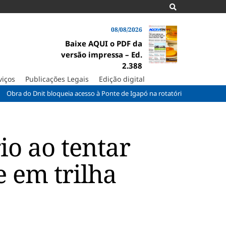
08/08/2026
Baixe AQUI o PDF da
versão impressa – Ed.
2.388
viços
Publicações Legais
Edição digital
nit bloqueia acesso à Ponte de Igapó na rotatória do Parque dos Coqueiro
o ao tentar
e em trilha