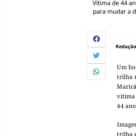
Vítima de 44 a
para mudar a d
Redaçã
Um ho
trilha
Maricá
vítima
44 ano
Imagen
trilha