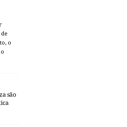
r
 de
to, o
ão
za são
tica