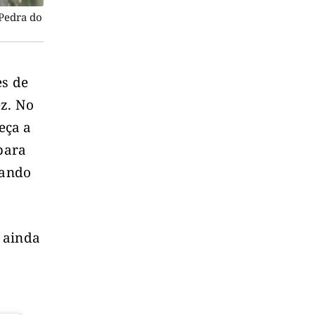
 Pedra do
es de
ez. No
eça a
 para
cando
 ainda
o