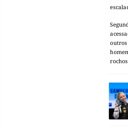
escala
Segund
acessa
outros
homem 
rochos