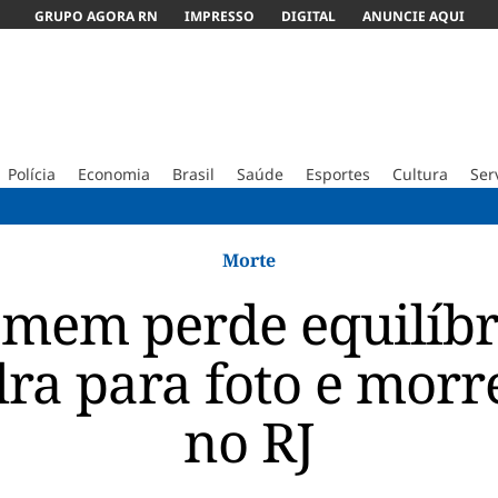
GRUPO AGORA RN
IMPRESSO
DIGITAL
ANUNCIE AQUI
Polícia
Economia
Brasil
Saúde
Esportes
Cultura
Ser
Obra do D
Morte
mem perde equilíbri
ra para foto e morr
no RJ