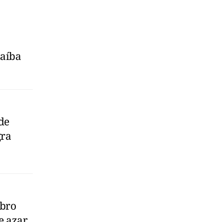
caíba
de
gra
mbro
de azar