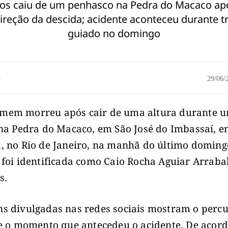
nos caiu de um penhasco na Pedra do Macaco apó
ireção da descida; acidente aconteceu durante t
guiado no domingo
o
29/06
mem morreu após cair de uma altura durante 
 na Pedra do Macaco, em São José do Imbassaí, 
, no Rio de Janeiro, na manhã do último doming
 foi identificada como Caio Rocha Aguiar Arrabal
s.
s divulgadas nas redes sociais mostram o perc
 e o momento que antecedeu o acidente. De acor