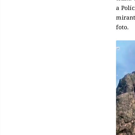
a Polí
mirant
foto.