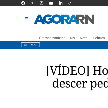
Últimas Notícias
RN
Natal
Política
ÚLTIMAS
Pular
para
o
[VÍDEO] Ho
conteúdo
descer ped