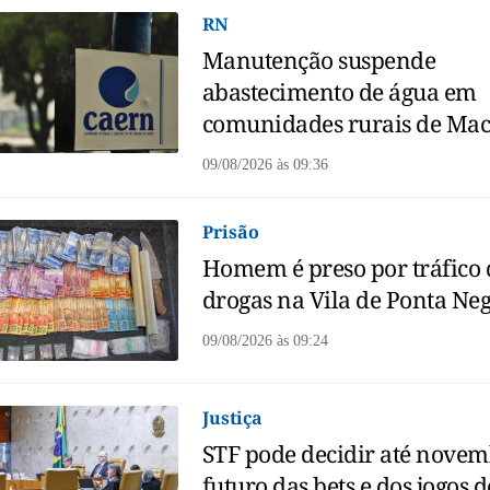
RN
Manutenção suspende
abastecimento de água em
comunidades rurais de Ma
09/08/2026
às
09:36
Prisão
Homem é preso por tráfico 
drogas na Vila de Ponta Ne
09/08/2026
às
09:24
Justiça
STF pode decidir até nove
futuro das bets e dos jogos 