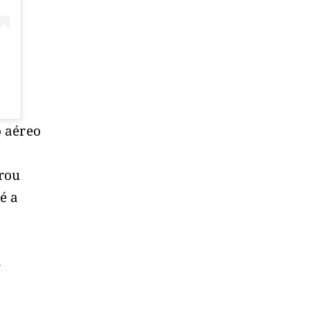
o aéreo
urou
é a
a