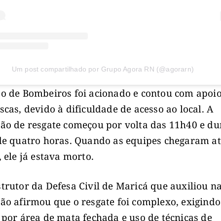
Um post compartilhado por Grupo Agora RN (@agorarn)
o de Bombeiros foi acionado e contou com apoi
scas, devido à dificuldade de acesso ao local. A
ão de resgate começou por volta das 11h40 e d
de quatro horas. Quando as equipes chegaram at
, ele já estava morto.
trutor da Defesa Civil de Maricá que auxiliou n
ão afirmou que o resgate foi complexo, exigindo
 por área de mata fechada e uso de técnicas de