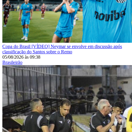
Copa do Brasil
[VÍDEO] Neymar se envolve em discussão após
classificação do Santos sobre o Remo
05/08/2026
às
09:38
Brasileirão