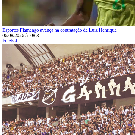
Esportes
Flamengo avança na contratação de Luiz Henrique
06/08/2026
às
08:31
Futebol