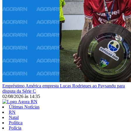
Empréstimo
América empresta Lucas Rodrigues ao Paysandu para
disputa da Série C
02/08/2026
às
14:35
Últimas Notícias
RN
Natal
Política
Polícia