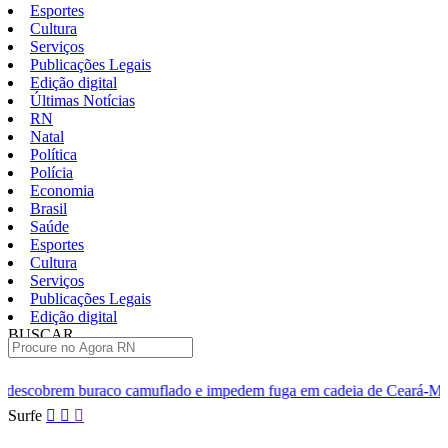
Esportes
Cultura
Serviços
Publicações Legais
Edição digital
Últimas Notícias
RN
Natal
Política
Polícia
Economia
Brasil
Saúde
Esportes
Cultura
Serviços
Publicações Legais
Edição digital
BUSCAR
ÚLTIMAS
uflado e impedem fuga em cadeia de Ceará-Mirim
Comer fora fic
Pular
Surfe
para
o