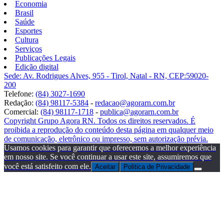
Economia
Brasil
Saúde
Esportes
Cultura
Serviços
Publicações Legais
Edição digital
Sede: Av. Rodrigues Alves, 955 - Tirol, Natal - RN, CEP:59020-
200
Telefone:
(84) 3027-1690
Redação:
(84) 98117-5384
-
redacao@agorarn.com.br
Comercial:
(84) 98117-1718
-
publica@agorarn.com.br
Copyright Grupo Agora RN. Todos os direitos reservados. É
proibida a reprodução do conteúdo desta página em qualquer meio
de comunicação, eletrônico ou impresso, sem autorização prévia.
Usamos cookies para garantir que oferecemos a melhor experiência
em nosso site. Se você continuar a usar este site, assumiremos que
você está satisfeito com ele.
Aceitar
Politica de Privacidade