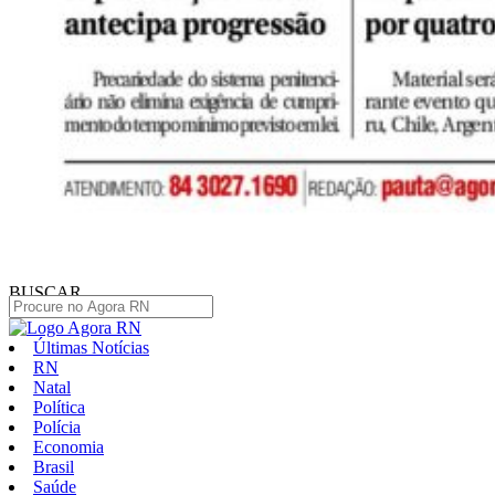
BUSCAR
Últimas Notícias
RN
Natal
Política
Polícia
Economia
Brasil
Saúde