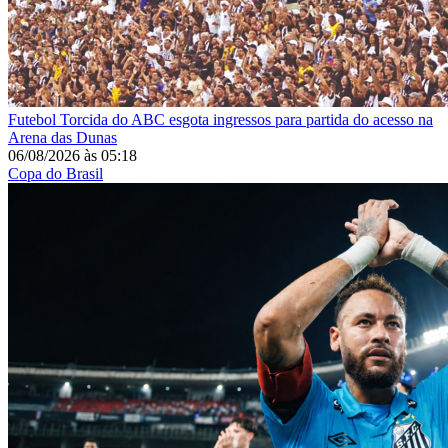
Futebol
Torcida do ABC esgota ingressos para partida do acesso na
Arena das Dunas
06/08/2026
às
05:18
Copa do Brasil