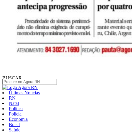
BUSCAR
Últimas Notícias
RN
Natal
Política
Polícia
Economia
Brasil
Saúde