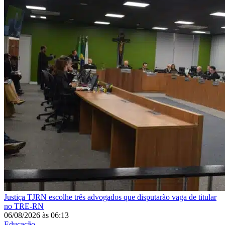
Justiça
TJRN escolhe três advogados que disputarão vaga de titular
no TRE-RN
06/08/2026
às
06:13
Educação