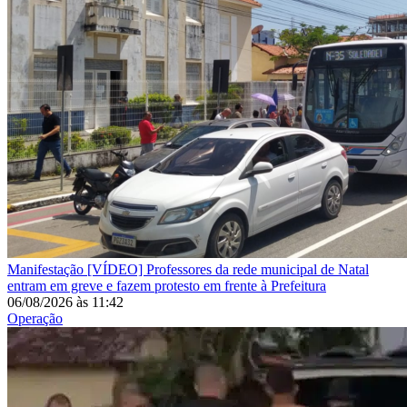
Manifestação
[VÍDEO] Professores da rede municipal de Natal
entram em greve e fazem protesto em frente à Prefeitura
06/08/2026
às
11:42
Operação