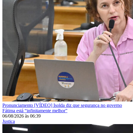
Pronunciamento
[VÍDEO] Isolda diz que segurança no governo
Fátima está “infinitamente melhor”
06/08/2026
às
06:39
Justiça