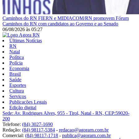
Caminhos do RN
FIERN e MIDIACOM/RN promovem Fórum
Caminhos do RN com candidatos ao Governo e ao Senado
06/08/2026
às
05:27
Últimas Notícias
RN
Natal
Política
Polícia
Economia
Brasil
Saúde
Esportes
Cultura
Serviços
Publicações Legais
Edição digital
Sede: Av. Rodrigues Alves, 955 - Tirol, Natal - RN, CEP:59020-
200
Telefone:
(84) 3027-1690
Redação:
(84) 98117-5384
-
redacao@agorarn.com.br
Comercial:
(84) 98117-1718
-
publica@agorarn.com.br