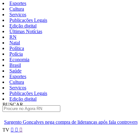
Esportes
Cultura
Serviços
Publicações Legais
Edição digital
Últimas Notícias
RN
Natal
Política
Polícia
Economia
Brasil
Saúde
Esportes
Cultura
Serviços
Publicações Legais
Edição digital
BUSCAR
ÚLTIMAS
ga compra de lideranças após fala controversa em entrevista
Câ
Pular
TV
para
o