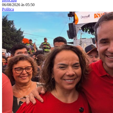
preocupa
06/08/2026
às
05:50
Política