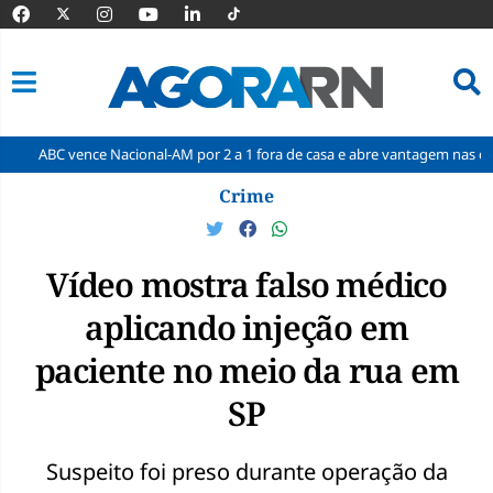
nce Nacional-AM por 2 a 1 fora de casa e abre vantagem nas quartas
Pular
Crime
para
o
conteúdo
Vídeo mostra falso médico
aplicando injeção em
paciente no meio da rua em
SP
Suspeito foi preso durante operação da