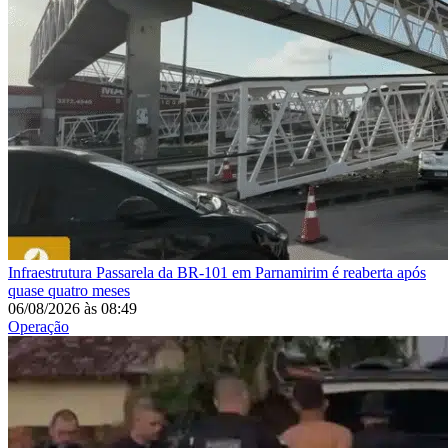
Infraestrutura
Passarela da BR-101 em Parnamirim é reaberta após
quase quatro meses
06/08/2026
às
08:49
Operação