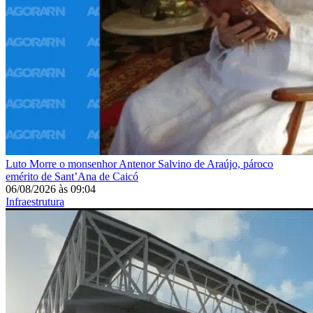
Luto
Morre o monsenhor Antenor Salvino de Araújo, pároco
emérito de Sant’Ana de Caicó
06/08/2026
às
09:04
Infraestrutura