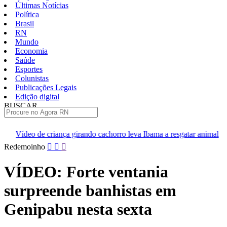
Últimas Notícias
Política
Brasil
RN
Mundo
Economia
Saúde
Esportes
Colunistas
Publicações Legais
Edição digital
BUSCAR
ÚLTIMAS
a girando cachorro leva Ibama a resgatar animal
[VÍDEO] Professo
Pular
Redemoinho
para
o
VÍDEO: Forte ventania
conteúdo
surpreende banhistas em
Genipabu nesta sexta