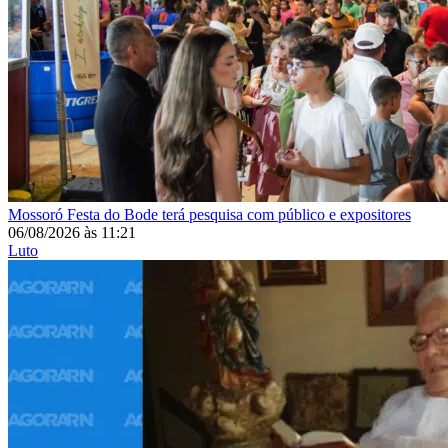
Mossoró
Festa do Bode terá pesquisa com público e expositores
06/08/2026
às
11:21
Luto