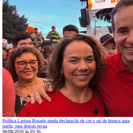
Política
Larissa Rosado muda declaração de cor e sai de branca para
parda, mas depois recua
06/08/2026
às
05:36