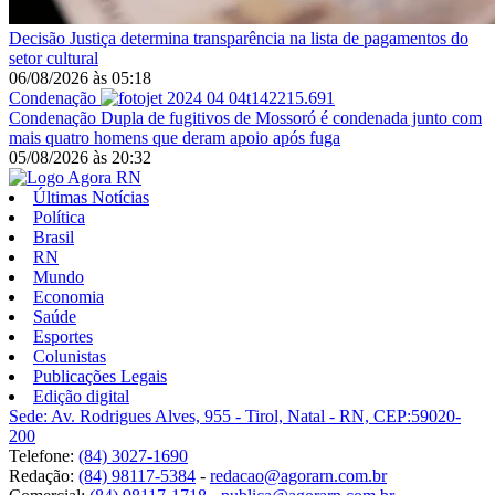
Decisão
Justiça determina transparência na lista de pagamentos do
setor cultural
06/08/2026
às
05:18
Condenação
Condenação
Dupla de fugitivos de Mossoró é condenada junto com
mais quatro homens que deram apoio após fuga
05/08/2026
às
20:32
Últimas Notícias
Política
Brasil
RN
Mundo
Economia
Saúde
Esportes
Colunistas
Publicações Legais
Edição digital
Sede: Av. Rodrigues Alves, 955 - Tirol, Natal - RN, CEP:59020-
200
Telefone:
(84) 3027-1690
Redação:
(84) 98117-5384
-
redacao@agorarn.com.br