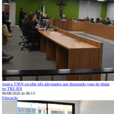
Justiça
TJRN escolhe três advogados que disputarão vaga de titular
no TRE-RN
06/08/2026
às
06:13
Educação