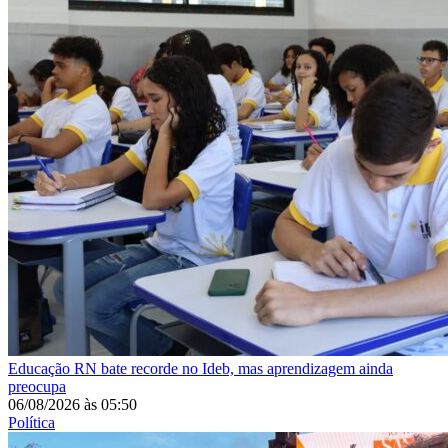
Educação
RN bate recorde no Ideb, mas aprendizagem ainda
preocupa
06/08/2026
às
05:50
Política