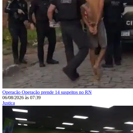
Operação
Operação prende 14 suspeitos no RN
06/08/2026
às
07:39
Justiça