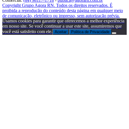
Comercial:
(84) 98117-1718
-
publica@agorarn.com.br
Copyright Grupo Agora RN. Todos os direitos reservados. É
proibida a reprodução do conteúdo desta página em qualquer meio
de comunicação, eletrônico ou impresso, sem autorização prévia.
Usamos cookies para garantir que oferecemos a melhor experiência
em nosso site. Se você continuar a usar este site, assumiremos que
você está satisfeito com ele.
Aceitar
Politica de Privacidade