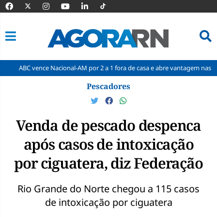
ence Nacional-AM por 2 a 1 fora de casa e abre vantagem nas quartas
Pular
Pescadores
para
o
conteúdo
Venda de pescado despenca
após casos de intoxicação
por ciguatera, diz Federação
Rio Grande do Norte chegou a 115 casos
de intoxicação por ciguatera