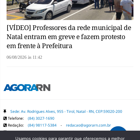
[VÍDEO] Professores da rede municipal de
Natal entram em greve e fazem protesto
em frente à Prefeitura
06/08/2026
às
11:42
Sede: Av. Rodrigues Alves, 955 - Tirol, Natal - RN, CEP:59020-200
Telefone:
(84) 3027-1690
Redação:
(84) 98117-5384
-
redacao@agorarn.com.br
Comercial:
(84) 98117-1718
-
publica@agorarn.com.br
Usamos cookies para garantir que oferecemos a melhor