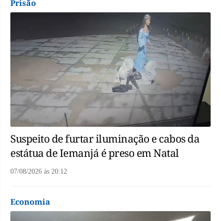
Prisão
Suspeito de furtar iluminação e cabos da
estátua de Iemanjá é preso em Natal
07/08/2026
às
20:12
Economia