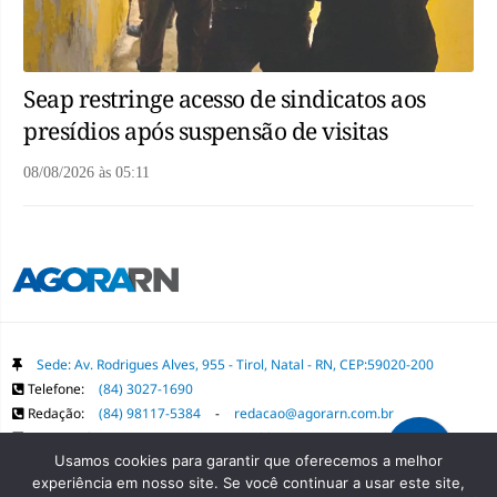
Seap restringe acesso de sindicatos aos
presídios após suspensão de visitas
08/08/2026
às
05:11
Sede: Av. Rodrigues Alves, 955 - Tirol, Natal - RN, CEP:59020-200
Telefone:
(84) 3027-1690
Redação:
(84) 98117-5384
-
redacao@agorarn.com.br
Comercial:
(84) 98117-1718
-
publica@agorarn.com.br
Usamos cookies para garantir que oferecemos a melhor
experiência em nosso site. Se você continuar a usar este site,
Copyright Grupo Agora RN. Todos os direitos reservados. É proibida a