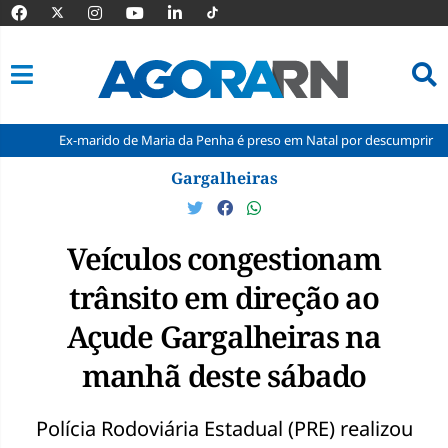
x-marido de Maria da Penha é preso em Natal por descumprir medida prote
Pular
Gargalheiras
para
o
conteúdo
Veículos congestionam
trânsito em direção ao
Açude Gargalheiras na
manhã deste sábado
Polícia Rodoviária Estadual (PRE) realizou