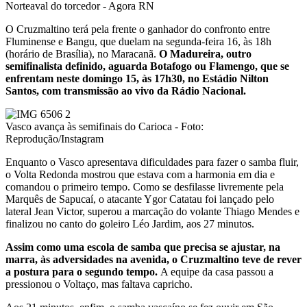
O Cruzmaltino terá pela frente o ganhador do confronto entre
Fluminense e Bangu, que duelam na segunda-feira 16, às 18h
(horário de Brasília), no Maracanã.
O Madureira, outro
semifinalista definido, aguarda Botafogo ou Flamengo, que se
enfrentam neste domingo 15, às 17h30, no Estádio Nilton
Santos, com transmissão ao vivo da Rádio Nacional.
Vasco avança às semifinais do Carioca - Foto:
Reprodução/Instagram
Enquanto o Vasco apresentava dificuldades para fazer o samba fluir,
o Volta Redonda mostrou que estava com a harmonia em dia e
comandou o primeiro tempo. Como se desfilasse livremente pela
Marquês de Sapucaí, o atacante Ygor Catatau foi lançado pelo
lateral Jean Victor, superou a marcação do volante Thiago Mendes e
finalizou no canto do goleiro Léo Jardim, aos 27 minutos.
Assim como uma escola de samba que precisa se ajustar, na
marra, às adversidades na avenida, o Cruzmaltino teve de rever
a postura para o segundo tempo.
A equipe da casa passou a
pressionou o Voltaço, mas faltava capricho.