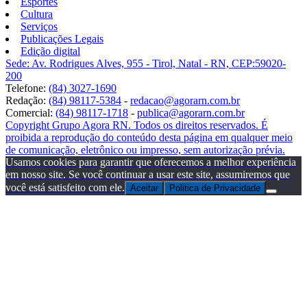
Esportes
Cultura
Serviços
Publicações Legais
Edição digital
Sede: Av. Rodrigues Alves, 955 - Tirol, Natal - RN, CEP:59020-
200
Telefone:
(84) 3027-1690
Redação:
(84) 98117-5384
-
redacao@agorarn.com.br
Comercial:
(84) 98117-1718
-
publica@agorarn.com.br
Copyright Grupo Agora RN. Todos os direitos reservados. É
proibida a reprodução do conteúdo desta página em qualquer meio
de comunicação, eletrônico ou impresso, sem autorização prévia.
Usamos cookies para garantir que oferecemos a melhor experiência
em nosso site. Se você continuar a usar este site, assumiremos que
você está satisfeito com ele.
Aceitar
Politica de Privacidade