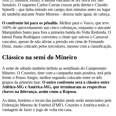
Aos 21 minutos, enfim, o samba vascaíno se fez ouvir em São
Januário. O zagueiro Carlos Cuesta cruzou pela direita e Claudio
Spinelli – que tinha entrado em campo dois minutos antes no lugar
do também atacante Nuno Moreira – deixou tudo igual, de cabeça.
O confronto foi para os pênaltis.
Melhor para o Vasco, que teve
100% de aproveitamento nas cinco cobranças, enquanto o atacante
Marquinhos bateu para fora a primeira batida do Volta Redonda. O
lateral Puma Rodriguez converteu o chute que salvou o Carnaval
vascaíno, apesar de não aliviar a pressão em cima de Fernando
Diniz, muito criticado pelos torcedores, mesmo com a classificação.
Clássico na semi do Mineiro
A noite de sábado também definiu as semifinais do Campeonato
Mineiro. O Cruzeiro, time com a campanha mais positiva, terá pela
frente o Pouso Alegre, melhor segundo colocado entre os três
grupos da primeira fase.
O outro confronto será o clássico entre
Atlético-MG e América-MG, que terminaram as respectivas
chaves na liderança, assim como a Raposa.
As datas, horários e locais das partidas ainda serão anunciados pela
Federação Mineira de Futebol (FMF). Cruzeiro e América terão a
vantagem de fazer o jogo de volta em casa.