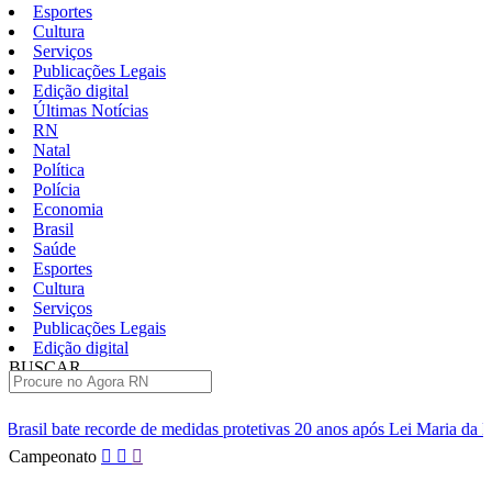
Esportes
Cultura
Serviços
Publicações Legais
Edição digital
Últimas Notícias
RN
Natal
Política
Polícia
Economia
Brasil
Saúde
Esportes
Cultura
Serviços
Publicações Legais
Edição digital
BUSCAR
ÚLTIMAS
e medidas protetivas 20 anos após Lei Maria da Penha
ABC aguard
Pular
Campeonato
para
o