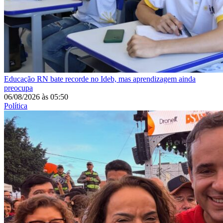
Educação
RN bate recorde no Ideb, mas aprendizagem ainda
preocupa
06/08/2026
às
05:50
Política