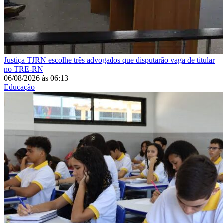
Justiça
TJRN escolhe três advogados que disputarão vaga de titular
no TRE-RN
06/08/2026
às
06:13
Educação