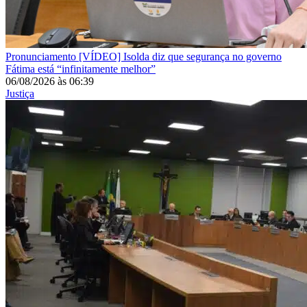
Pronunciamento
[VÍDEO] Isolda diz que segurança no governo
Fátima está “infinitamente melhor”
06/08/2026
às
06:39
Justiça