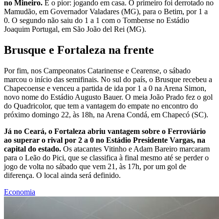
no Mineiro.
E o pior: jogando em casa. O primeiro foi derrotado no
Mamudão, em Governador Valadares (MG), para o Betim, por 1 a
0. O segundo não saiu do 1 a 1 com o Tombense no Estádio
Joaquim Portugal, em São João del Rei (MG).
Brusque e Fortaleza na frente
Por fim, nos Campeonatos Catarinense e Cearense, o sábado
marcou o início das semifinais. No sul do país, o Brusque recebeu a
Chapecoense e venceu a partida de ida por 1 a 0 na Arena Simon,
novo nome do Estádio Augusto Bauer. O meia João Prado fez o gol
do Quadricolor, que tem a vantagem do empate no encontro do
próximo domingo 22, às 18h, na Arena Condá, em Chapecó (SC).
Já no Ceará, o Fortaleza abriu vantagem sobre o Ferroviário
ao superar o rival por 2 a 0 no Estádio Presidente Vargas, na
capital do estado.
Os atacantes Vitinho e Adam Bareiro marcaram
para o Leão do Pici, que se classifica à final mesmo até se perder o
jogo de volta no sábado que vem 21, às 17h, por um gol de
diferença. O local ainda será definido.
Economia