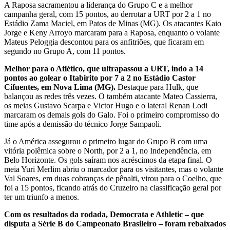
A Raposa sacramentou a liderança do Grupo C e a melhor
campanha geral, com 15 pontos, ao derrotar a URT por 2 a 1 no
Estádio Zama Maciel, em Patos de Minas (MG). Os atacantes Kaio
Jorge e Keny Arroyo marcaram para a Raposa, enquanto o volante
Mateus Peloggia descontou para os anfitriões, que ficaram em
segundo no Grupo A, com 11 pontos.
Melhor para o Atlético, que ultrapassou a URT, indo a 14
pontos ao golear o Itabirito por 7 a 2 no Estádio Castor
Cifuentes, em Nova Lima (MG).
Destaque para Hulk, que
balançou as redes três vezes. O também atacante Mateo Cassierra,
os meias Gustavo Scarpa e Victor Hugo e o lateral Renan Lodi
marcaram os demais gols do Galo. Foi o primeiro compromisso do
time após a demissão do técnico Jorge Sampaoli.
Já o América assegurou o primeiro lugar do Grupo B com uma
vitória polêmica sobre o North, por 2 a 1, no Independência, em
Belo Horizonte. Os gols saíram nos acréscimos da etapa final. O
meia Yuri Merlim abriu o marcador para os visitantes, mas o volante
Val Soares, em duas cobranças de pênalti, virou para o Coelho, que
foi a 15 pontos, ficando atrás do Cruzeiro na classificação geral por
ter um triunfo a menos.
Com os resultados da rodada, Democrata e Athletic – que
disputa a Série B do Campeonato Brasileiro – foram rebaixados