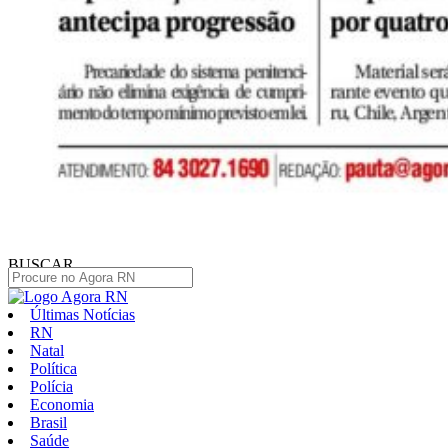
BUSCAR
Últimas Notícias
RN
Natal
Política
Polícia
Economia
Brasil
Saúde