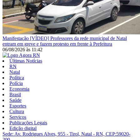
Manifestação
[VÍDEO] Professores da rede municipal de Natal
entram em greve e fazem protesto em frente à Prefeitura
06/08/2026
às
11:42
Últimas Notícias
RN
Natal
Política
Polícia
Economia
Brasil
Saúde
Esportes
Cultura
Serviços
Publicações Legais
Edição digital
Sede: Av. Rodrigues Alves, 955 - Tirol, Natal - RN, CEP:59020-
200