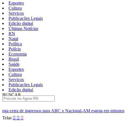
Esportes
Cultura
Serviços
Publicações Legais
Edição digital
Últimas Notícias
RN
Natal
Política
Polícia
Economia
Brasil
Saúde
Esportes
Cultura
Serviços
Publicações Legais
Edição digital
BUSCAR
ÚLTIMAS
os para ABC x Nacional-AM esgota em minutos
Cúpula do PL sust
Pular
Telas
para
o