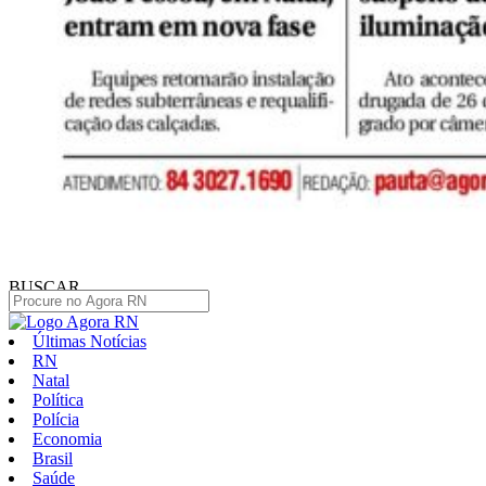
BUSCAR
Últimas Notícias
RN
Natal
Política
Polícia
Economia
Brasil
Saúde