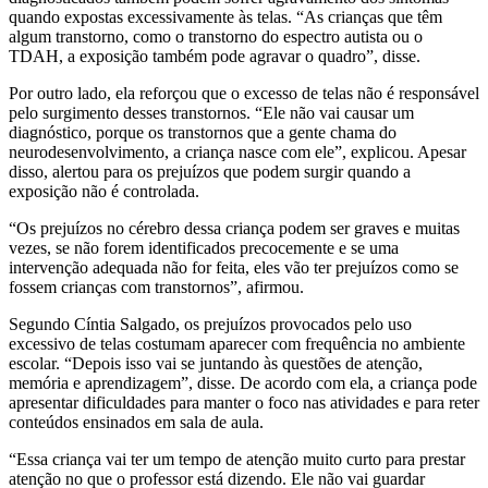
quando expostas excessivamente às telas. “As crianças que têm
algum transtorno, como o transtorno do espectro autista ou o
TDAH, a exposição também pode agravar o quadro”, disse.
Por outro lado, ela reforçou que o excesso de telas não é responsável
pelo surgimento desses transtornos. “Ele não vai causar um
diagnóstico, porque os transtornos que a gente chama do
neurodesenvolvimento, a criança nasce com ele”, explicou. Apesar
disso, alertou para os prejuízos que podem surgir quando a
exposição não é controlada.
“Os prejuízos no cérebro dessa criança podem ser graves e muitas
vezes, se não forem identificados precocemente e se uma
intervenção adequada não for feita, eles vão ter prejuízos como se
fossem crianças com transtornos”, afirmou.
Segundo Cíntia Salgado, os prejuízos provocados pelo uso
excessivo de telas costumam aparecer com frequência no ambiente
escolar. “Depois isso vai se juntando às questões de atenção,
memória e aprendizagem”, disse. De acordo com ela, a criança pode
apresentar dificuldades para manter o foco nas atividades e para reter
conteúdos ensinados em sala de aula.
“Essa criança vai ter um tempo de atenção muito curto para prestar
atenção no que o professor está dizendo. Ele não vai guardar