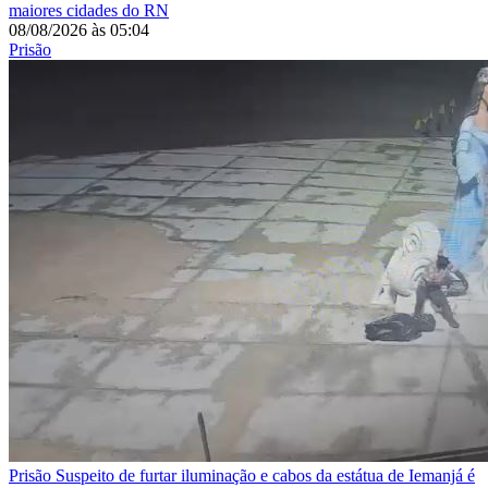
maiores cidades do RN
08/08/2026
às
05:04
Prisão
Prisão
Suspeito de furtar iluminação e cabos da estátua de Iemanjá é