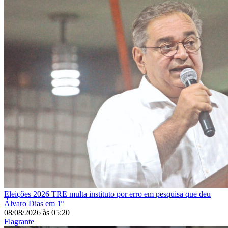
Eleições 2026
TRE multa instituto por erro em pesquisa que deu
Álvaro Dias em 1º
08/08/2026
às
05:20
Flagrante