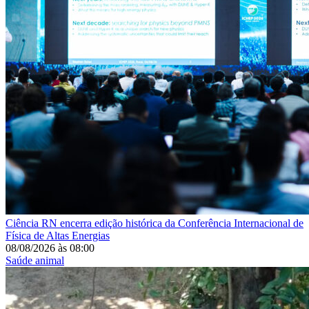
Ciência
RN encerra edição histórica da Conferência Internacional de
Física de Altas Energias
08/08/2026
às
08:00
Saúde animal