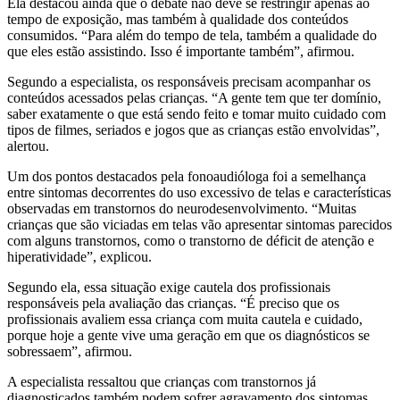
Ela destacou ainda que o debate não deve se restringir apenas ao
tempo de exposição, mas também à qualidade dos conteúdos
consumidos. “Para além do tempo de tela, também a qualidade do
que eles estão assistindo. Isso é importante também”, afirmou.
Segundo a especialista, os responsáveis precisam acompanhar os
conteúdos acessados pelas crianças. “A gente tem que ter domínio,
saber exatamente o que está sendo feito e tomar muito cuidado com
tipos de filmes, seriados e jogos que as crianças estão envolvidas”,
alertou.
Um dos pontos destacados pela fonoaudióloga foi a semelhança
entre sintomas decorrentes do uso excessivo de telas e características
observadas em transtornos do neurodesenvolvimento. “Muitas
crianças que são viciadas em telas vão apresentar sintomas parecidos
com alguns transtornos, como o transtorno de déficit de atenção e
hiperatividade”, explicou.
Segundo ela, essa situação exige cautela dos profissionais
responsáveis pela avaliação das crianças. “É preciso que os
profissionais avaliem essa criança com muita cautela e cuidado,
porque hoje a gente vive uma geração em que os diagnósticos se
sobressaem”, afirmou.
A especialista ressaltou que crianças com transtornos já
diagnosticados também podem sofrer agravamento dos sintomas