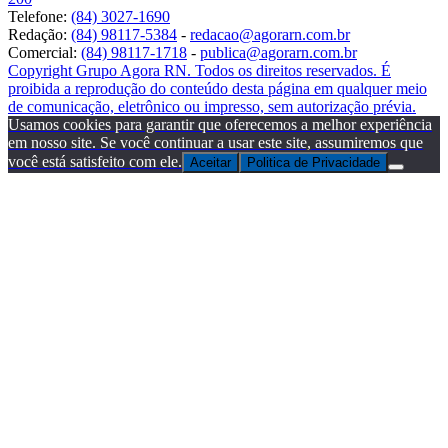
Telefone:
(84) 3027-1690
Redação:
(84) 98117-5384
-
redacao@agorarn.com.br
Comercial:
(84) 98117-1718
-
publica@agorarn.com.br
Copyright Grupo Agora RN. Todos os direitos reservados. É
proibida a reprodução do conteúdo desta página em qualquer meio
de comunicação, eletrônico ou impresso, sem autorização prévia.
Usamos cookies para garantir que oferecemos a melhor experiência
em nosso site. Se você continuar a usar este site, assumiremos que
você está satisfeito com ele.
Aceitar
Politica de Privacidade