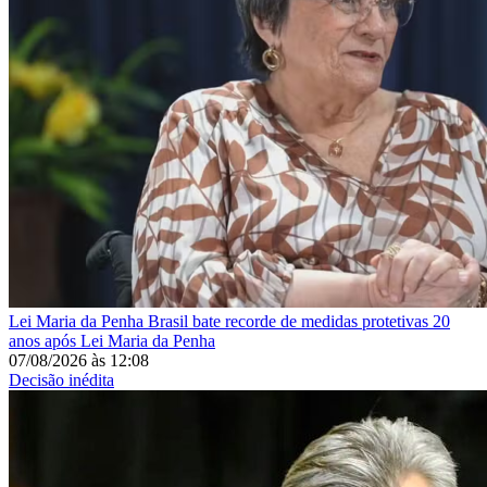
Lei Maria da Penha
Brasil bate recorde de medidas protetivas 20
anos após Lei Maria da Penha
07/08/2026
às
12:08
Decisão inédita