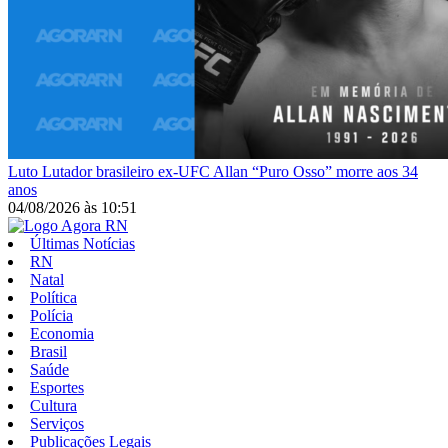
Luto
Lutador brasileiro ex-UFC Allan “Puro Osso” morre aos 34
anos
04/08/2026
às
10:51
Últimas Notícias
RN
Natal
Política
Polícia
Economia
Brasil
Saúde
Esportes
Cultura
Serviços
Publicações Legais