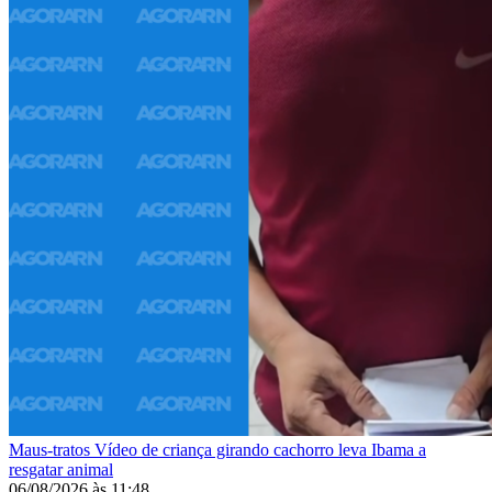
Maus-tratos
Vídeo de criança girando cachorro leva Ibama a
resgatar animal
06/08/2026
às
11:48