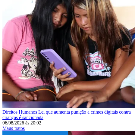
Direitos Humanos
Lei que aumenta punição a crimes digitais contra
crianças é sancionada
06/08/2026
às
20:02
Maus-tratos