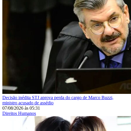
Decisão inédita
STJ aprova perda do cargo de Marco Buzzi,
ministro acusado de assédio
07/08/2026
às
05:31
Direitos Humanos