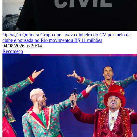
Operação Quimera
Grupo que lavava dinheiro do CV por meio de
clube e pousada no Rio movimentou R$ 11 milhões
04/08/2026
às
20:14
Recomeço