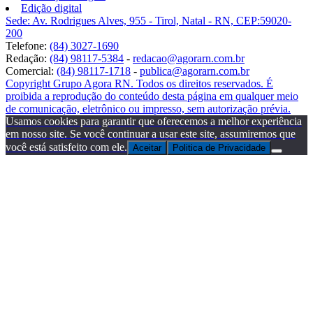
Edição digital
Sede: Av. Rodrigues Alves, 955 - Tirol, Natal - RN, CEP:59020-
200
Telefone:
(84) 3027-1690
Redação:
(84) 98117-5384
-
redacao@agorarn.com.br
Comercial:
(84) 98117-1718
-
publica@agorarn.com.br
Copyright Grupo Agora RN. Todos os direitos reservados. É
proibida a reprodução do conteúdo desta página em qualquer meio
de comunicação, eletrônico ou impresso, sem autorização prévia.
Usamos cookies para garantir que oferecemos a melhor experiência
em nosso site. Se você continuar a usar este site, assumiremos que
você está satisfeito com ele.
Aceitar
Politica de Privacidade