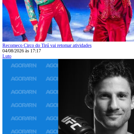
Recomeço
Circo do Tirú vai retomar atividades
04/08/2026
às
17:17
Luto