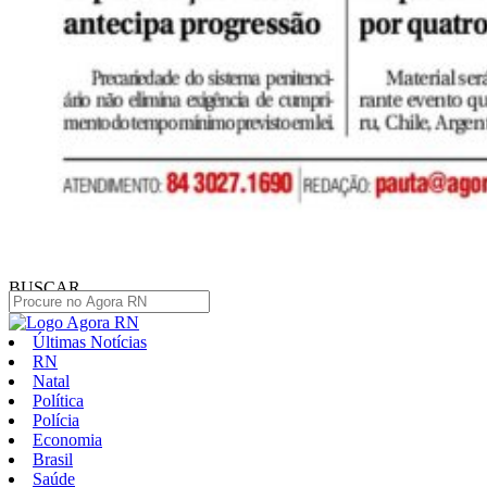
BUSCAR
Últimas Notícias
RN
Natal
Política
Polícia
Economia
Brasil
Saúde