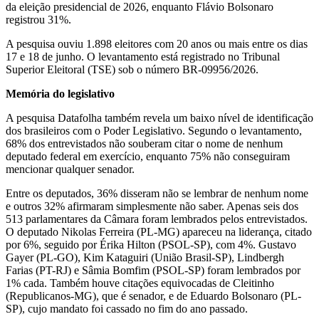
da eleição presidencial de 2026, enquanto Flávio Bolsonaro
registrou 31%.
A pesquisa ouviu 1.898 eleitores com 20 anos ou mais entre os dias
17 e 18 de junho. O levantamento está registrado no Tribunal
Superior Eleitoral (TSE) sob o número BR-09956/2026.
Memória do legislativo
A pesquisa Datafolha também revela um baixo nível de identificação
dos brasileiros com o Poder Legislativo. Segundo o levantamento,
68% dos entrevistados não souberam citar o nome de nenhum
deputado federal em exercício, enquanto 75% não conseguiram
mencionar qualquer senador.
Entre os deputados, 36% disseram não se lembrar de nenhum nome
e outros 32% afirmaram simplesmente não saber. Apenas seis dos
513 parlamentares da Câmara foram lembrados pelos entrevistados.
O deputado Nikolas Ferreira (PL-MG) apareceu na liderança, citado
por 6%, seguido por Érika Hilton (PSOL-SP), com 4%. Gustavo
Gayer (PL-GO), Kim Kataguiri (União Brasil-SP), Lindbergh
Farias (PT-RJ) e Sâmia Bomfim (PSOL-SP) foram lembrados por
1% cada. Também houve citações equivocadas de Cleitinho
(Republicanos-MG), que é senador, e de Eduardo Bolsonaro (PL-
SP), cujo mandato foi cassado no fim do ano passado.