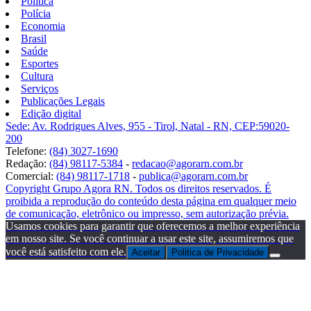
Política
Polícia
Economia
Brasil
Saúde
Esportes
Cultura
Serviços
Publicações Legais
Edição digital
Sede: Av. Rodrigues Alves, 955 - Tirol, Natal - RN, CEP:59020-
200
Telefone:
(84) 3027-1690
Redação:
(84) 98117-5384
-
redacao@agorarn.com.br
Comercial:
(84) 98117-1718
-
publica@agorarn.com.br
Copyright Grupo Agora RN. Todos os direitos reservados. É
proibida a reprodução do conteúdo desta página em qualquer meio
de comunicação, eletrônico ou impresso, sem autorização prévia.
Usamos cookies para garantir que oferecemos a melhor experiência
em nosso site. Se você continuar a usar este site, assumiremos que
você está satisfeito com ele.
Aceitar
Politica de Privacidade