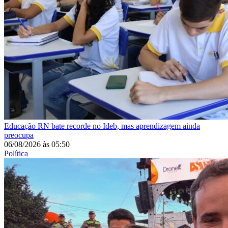
Educação
RN bate recorde no Ideb, mas aprendizagem ainda
preocupa
06/08/2026
às
05:50
Política