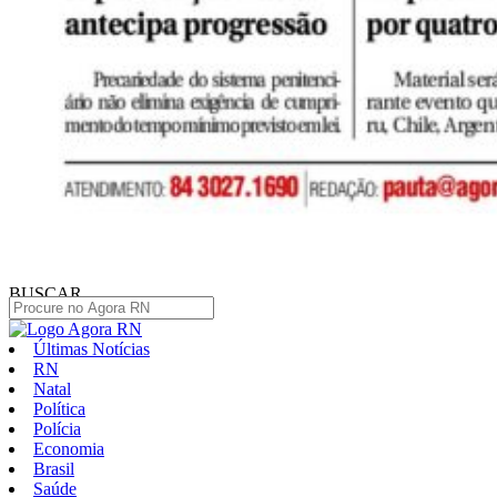
BUSCAR
Últimas Notícias
RN
Natal
Política
Polícia
Economia
Brasil
Saúde