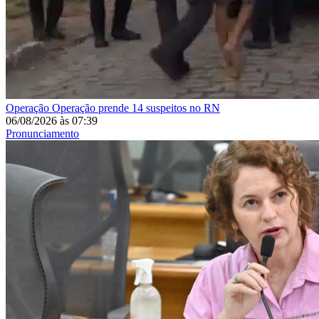
Operação
Operação prende 14 suspeitos no RN
06/08/2026
às
07:39
Pronunciamento