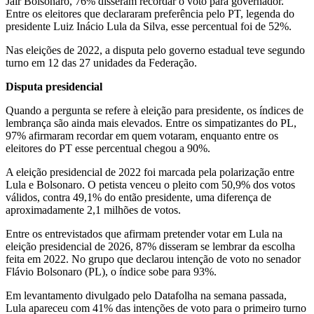
Jair Bolsonaro, 76% disseram recordar o voto para governador.
Entre os eleitores que declararam preferência pelo PT, legenda do
presidente Luiz Inácio Lula da Silva, esse percentual foi de 52%.
Nas eleições de 2022, a disputa pelo governo estadual teve segundo
turno em 12 das 27 unidades da Federação.
Disputa presidencial
Quando a pergunta se refere à eleição para presidente, os índices de
lembrança são ainda mais elevados. Entre os simpatizantes do PL,
97% afirmaram recordar em quem votaram, enquanto entre os
eleitores do PT esse percentual chegou a 90%.
A eleição presidencial de 2022 foi marcada pela polarização entre
Lula e Bolsonaro. O petista venceu o pleito com 50,9% dos votos
válidos, contra 49,1% do então presidente, uma diferença de
aproximadamente 2,1 milhões de votos.
Entre os entrevistados que afirmam pretender votar em Lula na
eleição presidencial de 2026, 87% disseram se lembrar da escolha
feita em 2022. No grupo que declarou intenção de voto no senador
Flávio Bolsonaro (PL), o índice sobe para 93%.
Em levantamento divulgado pelo Datafolha na semana passada,
Lula apareceu com 41% das intenções de voto para o primeiro turno