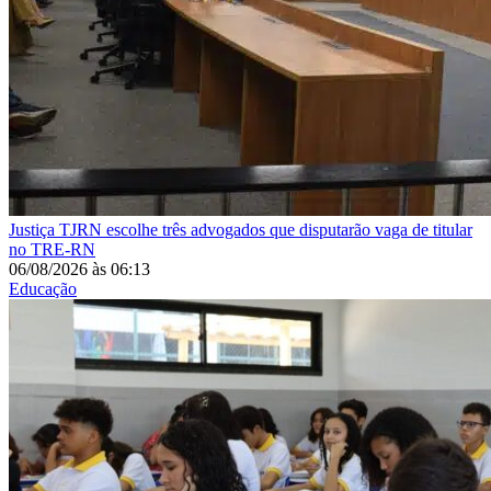
Justiça
TJRN escolhe três advogados que disputarão vaga de titular
no TRE-RN
06/08/2026
às
06:13
Educação