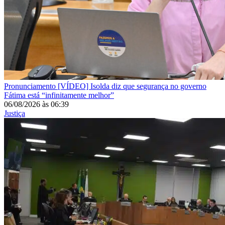
Pronunciamento
[VÍDEO] Isolda diz que segurança no governo
Fátima está “infinitamente melhor”
06/08/2026
às
06:39
Justiça