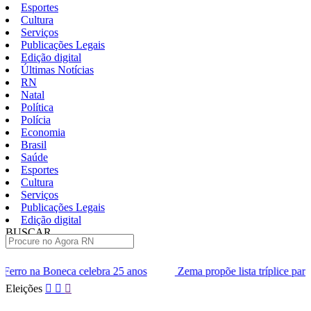
Esportes
Cultura
Serviços
Publicações Legais
Edição digital
Últimas Notícias
RN
Natal
Política
Polícia
Economia
Brasil
Saúde
Esportes
Cultura
Serviços
Publicações Legais
Edição digital
BUSCAR
ÚLTIMAS
bra 25 anos
Zema propõe lista tríplice para escolha dos ministro
Pular
Eleições
para
o