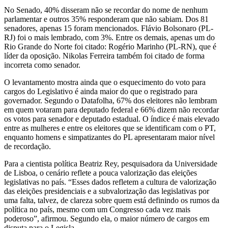
No Senado, 40% disseram não se recordar do nome de nenhum
parlamentar e outros 35% responderam que não sabiam. Dos 81
senadores, apenas 15 foram mencionados. Flávio Bolsonaro (PL-
RJ) foi o mais lembrado, com 3%. Entre os demais, apenas um do
Rio Grande do Norte foi citado: Rogério Marinho (PL-RN), que é
líder da oposição. Nikolas Ferreira também foi citado de forma
incorreta como senador.
O levantamento mostra ainda que o esquecimento do voto para
cargos do Legislativo é ainda maior do que o registrado para
governador. Segundo o Datafolha, 67% dos eleitores não lembram
em quem votaram para deputado federal e 66% dizem não recordar
os votos para senador e deputado estadual. O índice é mais elevado
entre as mulheres e entre os eleitores que se identificam com o PT,
enquanto homens e simpatizantes do PL apresentaram maior nível
de recordação.
Para a cientista política Beatriz Rey, pesquisadora da Universidade
de Lisboa, o cenário reflete a pouca valorização das eleições
legislativas no país. “Esses dados refletem a cultura de valorização
das eleições presidenciais e a subvalorização das legislativas por
uma falta, talvez, de clareza sobre quem está definindo os rumos da
política no país, mesmo com um Congresso cada vez mais
poderoso”, afirmou. Segundo ela, o maior número de cargos em
disputa para o Legisla