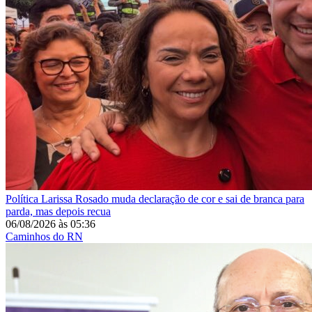
Política
Larissa Rosado muda declaração de cor e sai de branca para
parda, mas depois recua
06/08/2026
às
05:36
Caminhos do RN