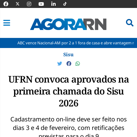
BC vence Nacional-AM por 2 a 1 fora de casa e abre vantagem nas quartas
Pular
Sisu
para
o
conteúdo
UFRN convoca aprovados na
primeira chamada do Sisu
2026
Cadastramento on-line deve ser feito nos
dias 3 e 4 de fevereiro, com retificações
previstas para o dia 9