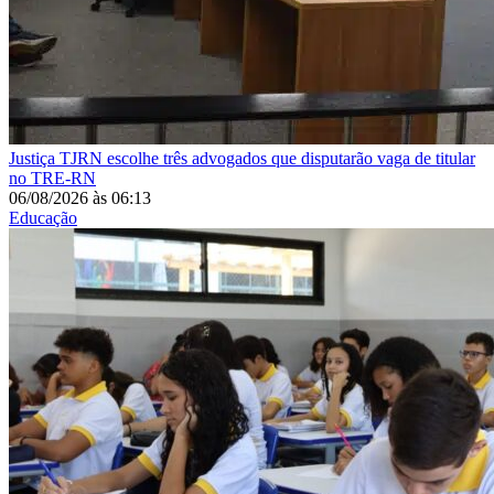
Justiça
TJRN escolhe três advogados que disputarão vaga de titular
no TRE-RN
06/08/2026
às
06:13
Educação