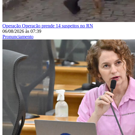
Operação
Operação prende 14 suspeitos no RN
06/08/2026
às
07:39
Pronunciamento