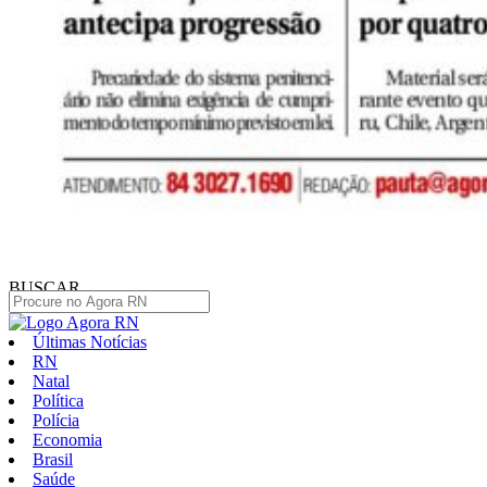
BUSCAR
Últimas Notícias
RN
Natal
Política
Polícia
Economia
Brasil
Saúde