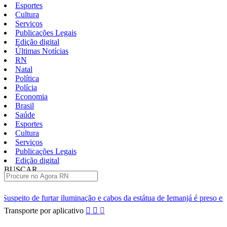
Esportes
Cultura
Serviços
Publicações Legais
Edição digital
Últimas Notícias
RN
Natal
Política
Polícia
Economia
Brasil
Saúde
Esportes
Cultura
Serviços
Publicações Legais
Edição digital
BUSCAR
ÚLTIMAS
minação e cabos da estátua de Iemanjá é preso em Natal
Homem é p
Pular
Transporte por aplicativo
para
o