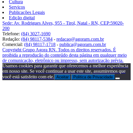
Cultura
Serviços
Publicações Legais
Edição digital
Sede: Av. Rodrigues Alves, 955 - Tirol, Natal - RN, CEP:59020-
200
Telefone:
(84) 3027-1690
Redação:
(84) 98117-5384
-
redacao@agorarn.com.br
Comercial:
(84) 98117-1718
-
publica@agorarn.com.br
Copyright Grupo Agora RN. Todos os direitos reservados. É
proibida a reprodução do conteúdo desta página em qualquer meio
de comunicação, eletrônico ou impresso, sem autorização prévia.
Usamos cookies para garantir que oferecemos a melhor experiência
em nosso site. Se você continuar a usar este site, assumiremos que
você está satisfeito com ele.
Aceitar
Politica de Privacidade