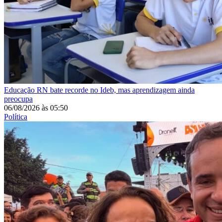
Educação
RN bate recorde no Ideb, mas aprendizagem ainda
preocupa
06/08/2026
às
05:50
Política