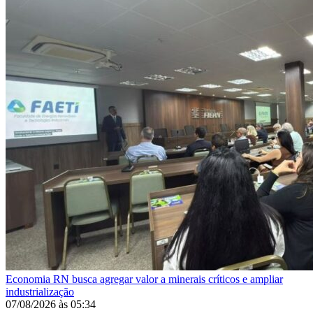
Economia
RN busca agregar valor a minerais críticos e ampliar
industrialização
07/08/2026
às
05:34