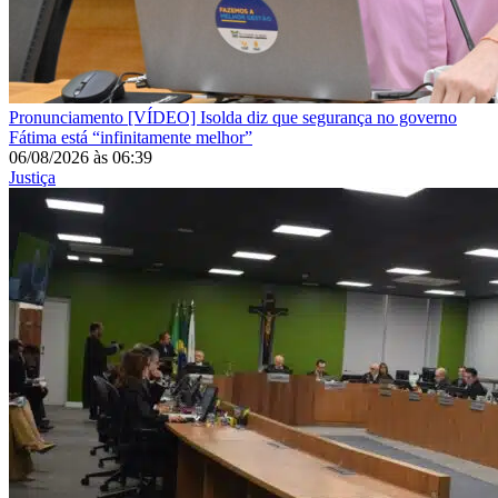
Pronunciamento
[VÍDEO] Isolda diz que segurança no governo
Fátima está “infinitamente melhor”
06/08/2026
às
06:39
Justiça