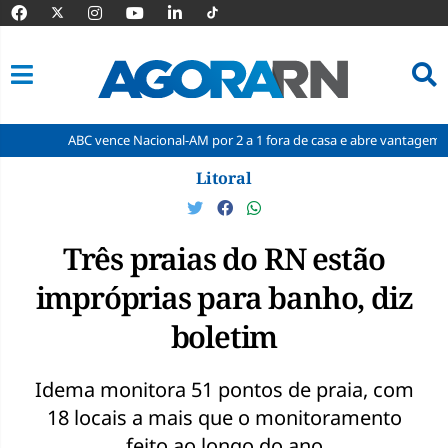
ABC vence Nacional-AM por 2 a 1 fora de casa e abre vantagem nas quarta
Pular
Litoral
para
o
conteúdo
Três praias do RN estão
impróprias para banho, diz
boletim
Idema monitora 51 pontos de praia, com
18 locais a mais que o monitoramento
feito ao longo do ano