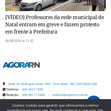
[VÍDEO] Professores da rede municipal de
Natal entram em greve e fazem protesto
em frente à Prefeitura
06/08/2026
às
11:42
Sede: Av. Rodrigues Alves, 955 - Tirol, Natal - RN, CEP:59020-200
Telefone:
(84) 3027-1690
Redação:
(84) 98117-5384
-
redacao@agorarn.com.br
Comercial:
(84) 98117-1718
-
publica@agorarn.com.br
Usamos cookies para garantir que oferecemos a melhor
experiência em nosso site. Se você continuar a usar este site,