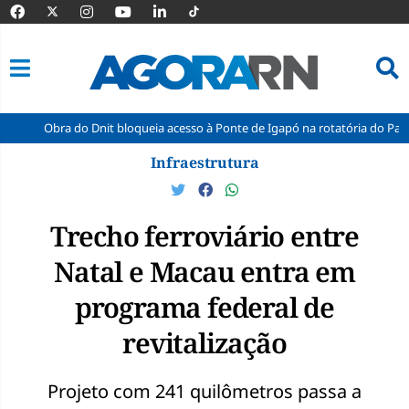
 do Dnit bloqueia acesso à Ponte de Igapó na rotatória do Parque dos Coq
Pular
Infraestrutura
para
o
conteúdo
Trecho ferroviário entre
Natal e Macau entra em
programa federal de
revitalização
Projeto com 241 quilômetros passa a