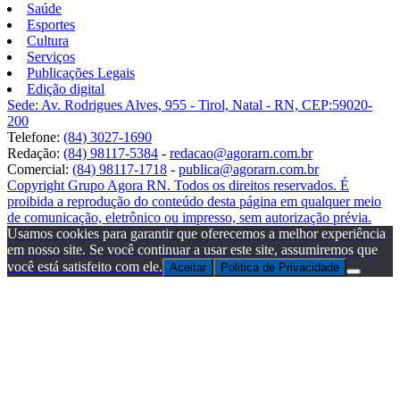
Saúde
Esportes
Cultura
Serviços
Publicações Legais
Edição digital
Sede: Av. Rodrigues Alves, 955 - Tirol, Natal - RN, CEP:59020-
200
Telefone:
(84) 3027-1690
Redação:
(84) 98117-5384
-
redacao@agorarn.com.br
Comercial:
(84) 98117-1718
-
publica@agorarn.com.br
Copyright Grupo Agora RN. Todos os direitos reservados. É
proibida a reprodução do conteúdo desta página em qualquer meio
de comunicação, eletrônico ou impresso, sem autorização prévia.
Usamos cookies para garantir que oferecemos a melhor experiência
em nosso site. Se você continuar a usar este site, assumiremos que
você está satisfeito com ele.
Aceitar
Politica de Privacidade