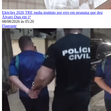
Eleições 2026
TRE multa instituto por erro em pesquisa que deu
Álvaro Dias em 1º
08/08/2026
às
05:20
Flagrante