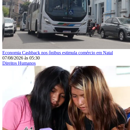
Economia
Cashback nos ônibus estimula comércio em Natal
07/08/2026
às
05:30
Direitos Humanos