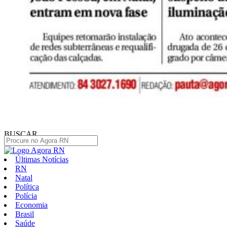
BUSCAR
Últimas Notícias
RN
Natal
Política
Polícia
Economia
Brasil
Saúde