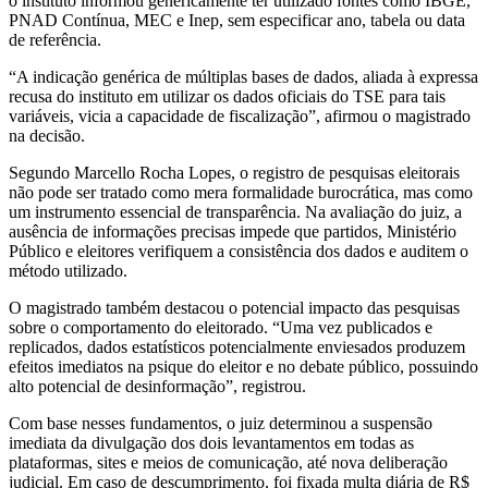
o instituto informou genericamente ter utilizado fontes como IBGE,
PNAD Contínua, MEC e Inep, sem especificar ano, tabela ou data
de referência.
“A indicação genérica de múltiplas bases de dados, aliada à expressa
recusa do instituto em utilizar os dados oficiais do TSE para tais
variáveis, vicia a capacidade de fiscalização”, afirmou o magistrado
na decisão.
Segundo Marcello Rocha Lopes, o registro de pesquisas eleitorais
não pode ser tratado como mera formalidade burocrática, mas como
um instrumento essencial de transparência. Na avaliação do juiz, a
ausência de informações precisas impede que partidos, Ministério
Público e eleitores verifiquem a consistência dos dados e auditem o
método utilizado.
O magistrado também destacou o potencial impacto das pesquisas
sobre o comportamento do eleitorado. “Uma vez publicados e
replicados, dados estatísticos potencialmente enviesados produzem
efeitos imediatos na psique do eleitor e no debate público, possuindo
alto potencial de desinformação”, registrou.
Com base nesses fundamentos, o juiz determinou a suspensão
imediata da divulgação dos dois levantamentos em todas as
plataformas, sites e meios de comunicação, até nova deliberação
judicial. Em caso de descumprimento, foi fixada multa diária de R$