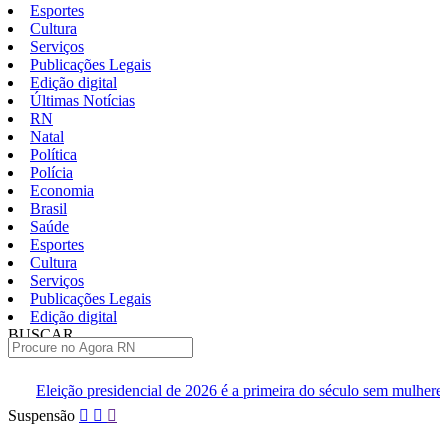
Esportes
Cultura
Serviços
Publicações Legais
Edição digital
Últimas Notícias
RN
Natal
Política
Polícia
Economia
Brasil
Saúde
Esportes
Cultura
Serviços
Publicações Legais
Edição digital
BUSCAR
ÚLTIMAS
ncial de 2026 é a primeira do século sem mulheres em chapas competiti
Pular
Suspensão
para
o