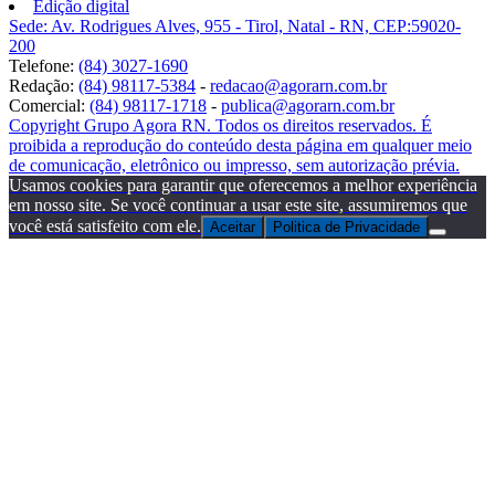
Edição digital
Sede: Av. Rodrigues Alves, 955 - Tirol, Natal - RN, CEP:59020-
200
Telefone:
(84) 3027-1690
Redação:
(84) 98117-5384
-
redacao@agorarn.com.br
Comercial:
(84) 98117-1718
-
publica@agorarn.com.br
Copyright Grupo Agora RN. Todos os direitos reservados. É
proibida a reprodução do conteúdo desta página em qualquer meio
de comunicação, eletrônico ou impresso, sem autorização prévia.
Usamos cookies para garantir que oferecemos a melhor experiência
em nosso site. Se você continuar a usar este site, assumiremos que
você está satisfeito com ele.
Aceitar
Politica de Privacidade