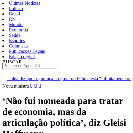
Últimas Notícias
Política
Brasil
RN
Mundo
Economia
Saúde
Esportes
Colunistas
Publicações Legais
Edição digital
BUSCAR
ÚLTIMAS
urança no governo Fátima está “infinitamente melhor”
TJRN escol
Pular
Nova ministra
para
o
‘Não fui nomeada para tratar
conteúdo
de economia, mas da
articulação política’, diz Gleisi