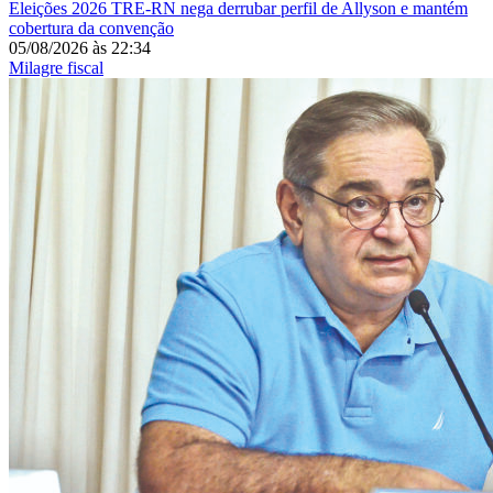
Eleições 2026
TRE-RN nega derrubar perfil de Allyson e mantém
cobertura da convenção
05/08/2026
às
22:34
Milagre fiscal