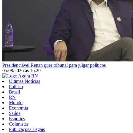
Presidenciável
Renan quer tribunal para julgar políticos
05/08/2026
às
16:20
Últimas Notícias
Política
Brasil
RN
Mundo
Economia
Saúde
Esportes
Colunistas
Publicações Legais