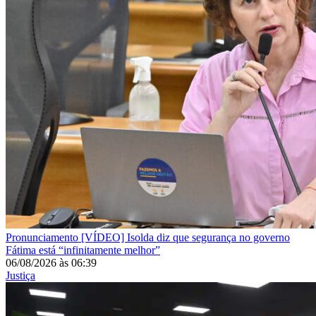
Pronunciamento
[VÍDEO] Isolda diz que segurança no governo
Fátima está “infinitamente melhor”
06/08/2026
às
06:39
Justiça