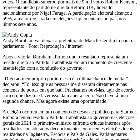
votos. O candidato superou por mais de 9 mil votos Robert Kenyon,
representante do partido de direita Reform UK, liderado
nacionalmente por Nigel Farage. A participação eleitoral alcançou
59%, a maior registrada em eleições suplementares no país nos
últimos sete anos.
Andy Burnham vai deixar a prefeitura de Manchester direto para o
parlamento - Foto: Reprodução / internet
Após a vitória, Burnham afirmou que o resultado representa um
recado direto ao Partido Trabalhista em um momento de crescente
insatisfação com a condução do governo.
“Digo ao meu próprio partido: esta é a última chance de mudar”,
declarou. “Foi isso que as pessoas me disseram diretamente nas
centenas de portas em que bati. Precisamos ouvi-las, agir de acordo
com o que dizem e fazer isso da maneira certa. Não haverá uma
segunda chance. Mas agora existe uma oportunidade.”
A eleição ocorreu em um contexto de desgaste político para Starmer.
Embora tenha levado o Partido Trabalhista ao governo nas eleições
gerais de 2024, o primeiro-ministro enfrenta críticas internas após
resultados considerados decepcionantes em recentes eleições locais
realizadas na Inglaterra, Escócia e País de Gales. Parlamentares
também questionam mudanças de posição adotadas pelo governo