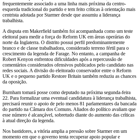
frequentemente associado a uma linha mais próxima da centro-
esquerda tradicional do partido e tem feito críticas à orientação mais
centrista adotada por Starmer desde que assumiu a liderança
trabalhista.
A disputa em Makerfield também foi acompanhada como um teste
eleitoral para medir a força do Reform UK em áreas operárias do
norte da Inglaterra. O distrito possui perfil predominantemente
branco e de classe trabalhadora, considerado terreno fértil para o
crescimento da legenda de Farage. No entanto, a campanha de
Robert Kenyon enfrentou dificuldades após a repercussão de
comentários considerados ofensivos publicados pelo candidato nas
redes sociais. A divisão do eleitorado conservador entre o Reform
UK e o pequeno partido Restore Britain também reduziu as chances
da oposição.
Burnham tomará posse como deputado na próxima segunda-feira
22. Para formalizar uma eventual candidatura à liderança trabalhista,
precisará reunir o apoio de pelo menos 81 parlamentares da bancada
do partido na Câmara dos Comuns. Aliados do político avaliam que
esse número é alcançável, sobretudo diante do aumento das críticas
à atual direção da legenda.
Nos bastidores, a vitória amplia a pressão sobre Starmer em um
momento em que o governo tenta recuperar apoio popular e