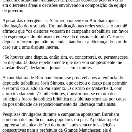
em diferentes áreas e decisões envolvendo a composição da equipe
de governo.
Apesar das divergências, Starmer parabenizou Burnham após a
divulgação do resultado. Em publicação nas redes sociais, o premiê
afirmou que “os eleitores votaram na campanha trabalhista em favor
da esperança e do otimismo, em vez da divisão e do ódio”. Horas
depois, reforçou que não pretende abandonar a liderança do partido
caso surja uma disputa interna.
“Se houver uma disputa, então sim, eu concorrerei, eu permanecerei
na disputa. Já disse repetidamente que não vou simplesmente me
afastar disso”, declarou a jornalistas em Londres.
A candidatura de Burnham tornou-se possível após a renúncia do
deputado trabalhista Josh Simons, que deixou o cargo para permitir
o retorno do aliado ao Parlamento. O distrito de Makerfield, com
aproximadamente 77 mil eleitores, transformou-se em um dos
principais focos da política britânica nas últimas semanas por causa
da possibilidade de reposicionamento da liderança trabalhista.
Pesquisas divulgadas durante a campanha apontaram Burnham
como um dos políticos mais populares do país. Apelidado pela
imprensa britânica de “rei do norte” após vencer três eleições
consecutivas para a prefeitura da Grande Manchester, ele é