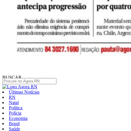
BUSCAR
Últimas Notícias
RN
Natal
Política
Polícia
Economia
Brasil
Saúde