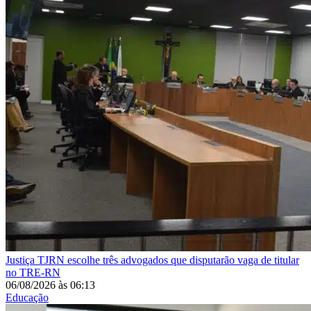
Justiça
TJRN escolhe três advogados que disputarão vaga de titular
no TRE-RN
06/08/2026
às
06:13
Educação