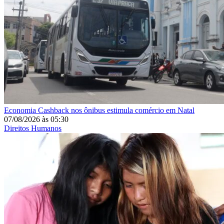
Economia
Cashback nos ônibus estimula comércio em Natal
07/08/2026
às
05:30
Direitos Humanos