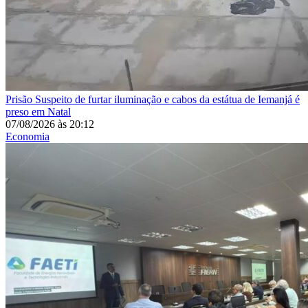
Prisão
Suspeito de furtar iluminação e cabos da estátua de Iemanjá é
preso em Natal
07/08/2026
às
20:12
Economia