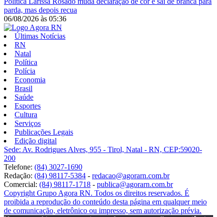
Política
Larissa Rosado muda declaração de cor e sai de branca para
parda, mas depois recua
06/08/2026
às
05:36
Últimas Notícias
RN
Natal
Política
Polícia
Economia
Brasil
Saúde
Esportes
Cultura
Serviços
Publicações Legais
Edição digital
Sede: Av. Rodrigues Alves, 955 - Tirol, Natal - RN, CEP:59020-
200
Telefone:
(84) 3027-1690
Redação:
(84) 98117-5384
-
redacao@agorarn.com.br
Comercial:
(84) 98117-1718
-
publica@agorarn.com.br
Copyright Grupo Agora RN. Todos os direitos reservados. É
proibida a reprodução do conteúdo desta página em qualquer meio
de comunicação, eletrônico ou impresso, sem autorização prévia.