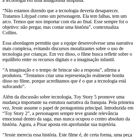
a tecnologia em uma antagonista simplista.
“Não estamos dizendo que a tecnologia deveria desaparecer.
Tratamos Lilypad como um personagem. Ela tem falhas, tem um
arco. Temos que nos importar com ela ao final. Esse sempre foi o
objetivo: não pregar, mas contar uma história”, contextualiza
Collins.
Essa abordagem permitiu que a equipe desenvolvesse uma narrativa
mais complexa, evitando discursos moralizantes sobre o uso de
tecnologia por crianças. Em vez disso, o filme busca refletir sobre o
equilíbrio entre os recursos digitais e a imaginação infantil.
“A imaginação e o tempo de brincar são a resposta”, afirma a
produtora. “Tentamos criar uma representação realmente bonita
disso no filme, porque acreditamos que é o que a tecnologia está
sufocando”.
Além da discussão sobre tecnologia, Toy Story 5 promove uma
mudança importante na estrutura narrativa da franquia. Pela primeira
vez, Jessie assume o papel de protagonista principal. Introduzida em
“Toy Story 2”, a personagem sempre teve grande relevância
emocional dentro da saga, mas nunca ocupou o centro absoluto da
história. Agora, a Pixar aposta em aprofundar sua trajetória.
“Jessie merecia essa história. Este filme é, de certa forma, uma peça