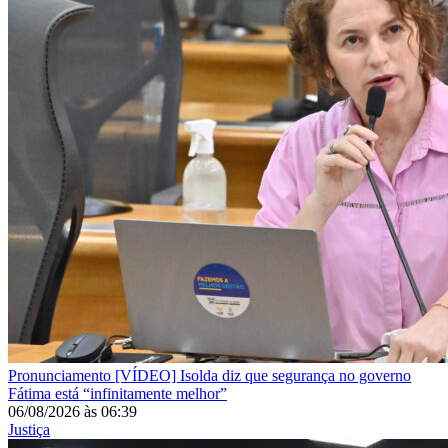
Pronunciamento
[VÍDEO] Isolda diz que segurança no governo
Fátima está “infinitamente melhor”
06/08/2026
às
06:39
Justiça