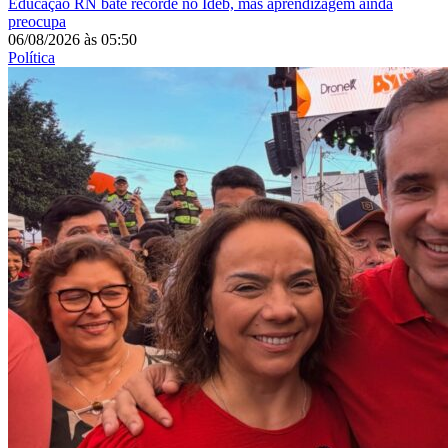
Educação
RN bate recorde no Ideb, mas aprendizagem ainda
preocupa
06/08/2026
às
05:50
Política