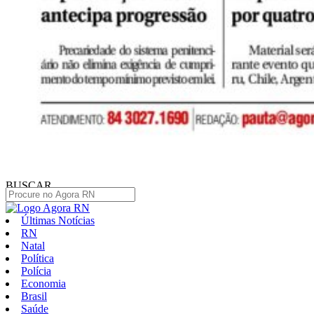
BUSCAR
Últimas Notícias
RN
Natal
Política
Polícia
Economia
Brasil
Saúde