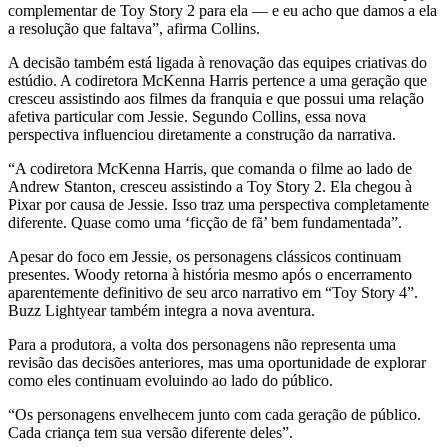
complementar de Toy Story 2 para ela — e eu acho que damos a ela
a resolução que faltava”, afirma Collins.
A decisão também está ligada à renovação das equipes criativas do
estúdio. A codiretora McKenna Harris pertence a uma geração que
cresceu assistindo aos filmes da franquia e que possui uma relação
afetiva particular com Jessie. Segundo Collins, essa nova
perspectiva influenciou diretamente a construção da narrativa.
“A codiretora McKenna Harris, que comanda o filme ao lado de
Andrew Stanton, cresceu assistindo a Toy Story 2. Ela chegou à
Pixar por causa de Jessie. Isso traz uma perspectiva completamente
diferente. Quase como uma ‘ficção de fã’ bem fundamentada”.
Apesar do foco em Jessie, os personagens clássicos continuam
presentes. Woody retorna à história mesmo após o encerramento
aparentemente definitivo de seu arco narrativo em “Toy Story 4”.
Buzz Lightyear também integra a nova aventura.
Para a produtora, a volta dos personagens não representa uma
revisão das decisões anteriores, mas uma oportunidade de explorar
como eles continuam evoluindo ao lado do público.
“Os personagens envelhecem junto com cada geração de público.
Cada criança tem sua versão diferente deles”.