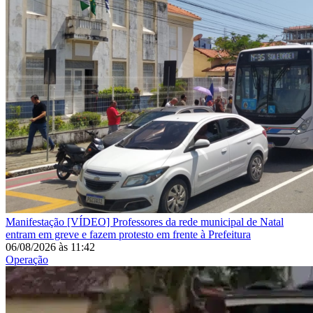
Manifestação
[VÍDEO] Professores da rede municipal de Natal
entram em greve e fazem protesto em frente à Prefeitura
06/08/2026
às
11:42
Operação