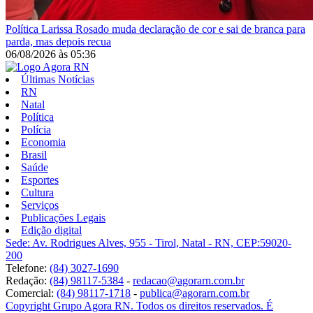
Política
Larissa Rosado muda declaração de cor e sai de branca para
parda, mas depois recua
06/08/2026
às
05:36
Últimas Notícias
RN
Natal
Política
Polícia
Economia
Brasil
Saúde
Esportes
Cultura
Serviços
Publicações Legais
Edição digital
Sede: Av. Rodrigues Alves, 955 - Tirol, Natal - RN, CEP:59020-
200
Telefone:
(84) 3027-1690
Redação:
(84) 98117-5384
-
redacao@agorarn.com.br
Comercial:
(84) 98117-1718
-
publica@agorarn.com.br
Copyright Grupo Agora RN. Todos os direitos reservados. É