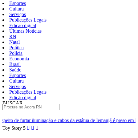
Esportes
Cultura
Serviços
Publicações Legais
Edição digital
Últimas Notícias
RN
Natal
Política
Polícia
Economia
Brasil
Saúde
Esportes
Cultura
Serviços
Publicações Legais
Edição digital
BUSCAR
ÚLTIMAS
nação e cabos da estátua de Iemanjá é preso em Natal
Homem é pre
Pular
Toy Story 5
para
o