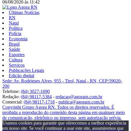
06/08/2026
às
11:42
Últimas Notícias
RN
Natal
Política
Polícia
Economia
Brasil
Saúde
Esportes
Cultura
Serviços
Publicações Legais
Edição digital
Sede: Av. Rodrigues Alves, 955 - Tirol, Natal - RN, CEP:59020-
200
Telefone:
(84) 3027-1690
Redação:
(84) 98117-5384
-
redacao@agorarn.com.br
Comercial:
(84) 98117-1718
-
publica@agorarn.com.br
Copyright Grupo Agora RN. Todos os direitos reservados. É
proibida a reprodução do conteúdo desta página em qualquer meio
de comunicação, eletrônico ou impresso, sem autorização prévia.
Usamos cookies para garantir que oferecemos a melhor experiência
em nosso site. Se você continuar a usar este site, assumiremos que