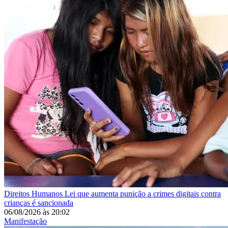
Direitos Humanos
Lei que aumenta punição a crimes digitais contra
crianças é sancionada
06/08/2026
às
20:02
Manifestação