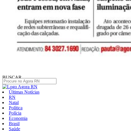
BUSCAR
Últimas Notícias
RN
Natal
Política
Polícia
Economia
Brasil
Saúde