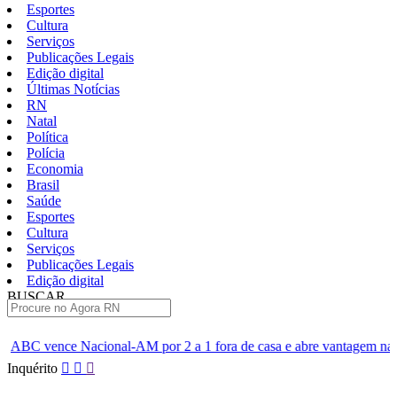
Esportes
Cultura
Serviços
Publicações Legais
Edição digital
Últimas Notícias
RN
Natal
Política
Polícia
Economia
Brasil
Saúde
Esportes
Cultura
Serviços
Publicações Legais
Edição digital
BUSCAR
ÚLTIMAS
AM por 2 a 1 fora de casa e abre vantagem nas quartas
Cine Se
Pular
Inquérito
para
o