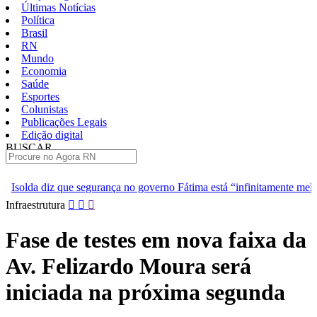
Últimas Notícias
Política
Brasil
RN
Mundo
Economia
Saúde
Esportes
Colunistas
Publicações Legais
Edição digital
BUSCAR
ÚLTIMAS
nça no governo Fátima está “infinitamente melhor”
TJRN escolhe
Pular
Infraestrutura
para
o
Fase de testes em nova faixa da
conteúdo
Av. Felizardo Moura será
iniciada na próxima segunda