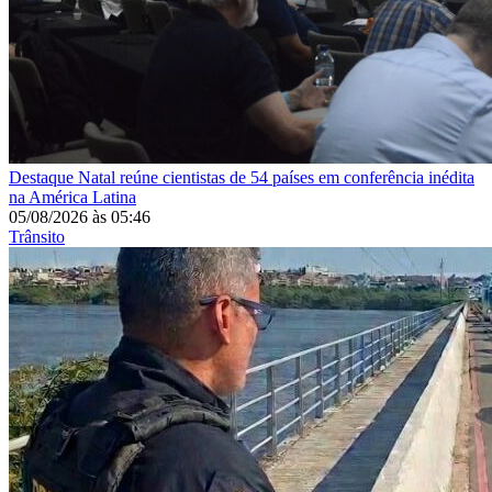
Destaque
Natal reúne cientistas de 54 países em conferência inédita
na América Latina
05/08/2026
às
05:46
Trânsito