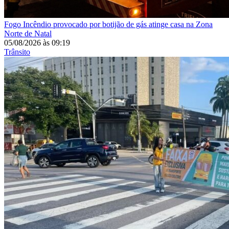
Fogo
Incêndio provocado por botijão de gás atinge casa na Zona
Norte de Natal
05/08/2026
às
09:19
Trânsito