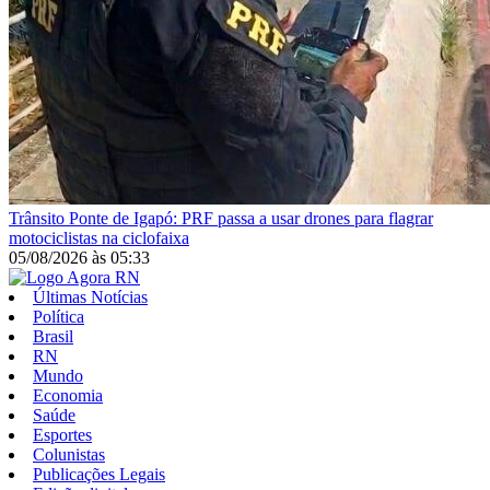
Trânsito
Ponte de Igapó: PRF passa a usar drones para flagrar
motociclistas na ciclofaixa
05/08/2026
às
05:33
Últimas Notícias
Política
Brasil
RN
Mundo
Economia
Saúde
Esportes
Colunistas
Publicações Legais