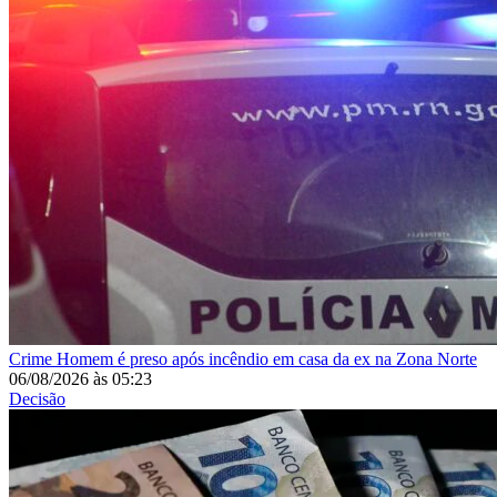
Crime
Homem é preso após incêndio em casa da ex na Zona Norte
06/08/2026
às
05:23
Decisão