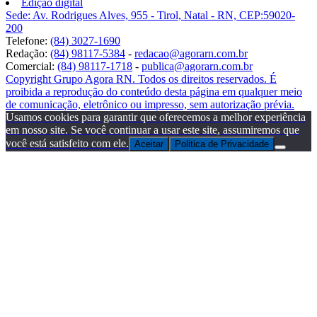
Edição digital
Sede: Av. Rodrigues Alves, 955 - Tirol, Natal - RN, CEP:59020-
200
Telefone:
(84) 3027-1690
Redação:
(84) 98117-5384
-
redacao@agorarn.com.br
Comercial:
(84) 98117-1718
-
publica@agorarn.com.br
Copyright Grupo Agora RN. Todos os direitos reservados. É
proibida a reprodução do conteúdo desta página em qualquer meio
de comunicação, eletrônico ou impresso, sem autorização prévia.
Usamos cookies para garantir que oferecemos a melhor experiência
em nosso site. Se você continuar a usar este site, assumiremos que
você está satisfeito com ele.
Aceitar
Politica de Privacidade