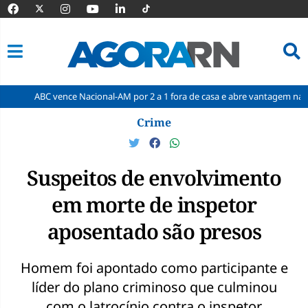
 vence Nacional-AM por 2 a 1 fora de casa e abre vantagem nas quartas
Pular
Crime
para
o
conteúdo
Suspeitos de envolvimento
em morte de inspetor
aposentado são presos
Homem foi apontado como participante e
líder do plano criminoso que culminou
com o latrocínio contra o inspetor