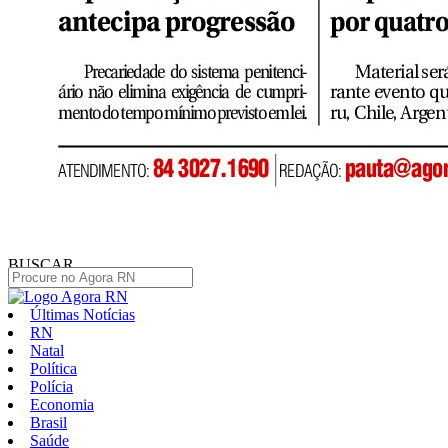
BUSCAR
Últimas Notícias
RN
Natal
Política
Polícia
Economia
Brasil
Saúde