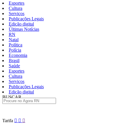
Esportes
Cultura
Serviços
Publicações Legais
Edição digital
Últimas Notícias
RN
Natal
Política
Polícia
Economia
Brasil
Saúde
Esportes
Cultura
Serviços
Publicações Legais
Edição digital
BUSCAR
ÚLTIMAS
Pular
Tarifa
para
o