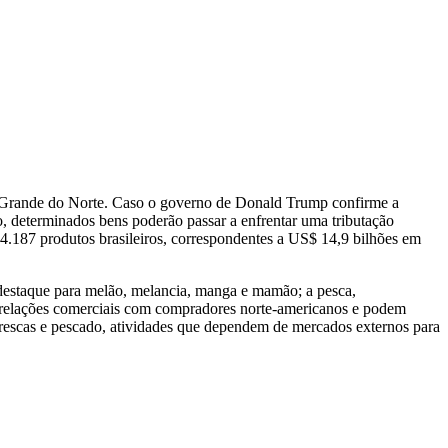
Rio Grande do Norte. Caso o governo de Donald Trump confirme a
o, determinados bens poderão passar a enfrentar uma tributação
4.187 produtos brasileiros, correspondentes a US$ 14,9 bilhões em
 destaque para melão, melancia, manga e mamão; a pesca,
têm relações comerciais com compradores norte-americanos e podem
 frescas e pescado, atividades que dependem de mercados externos para