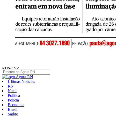
BUSCAR
Últimas Notícias
RN
Natal
Política
Polícia
Economia
Brasil
Saúde