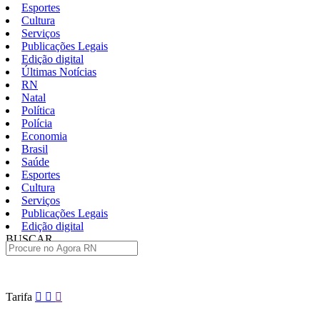
Esportes
Cultura
Serviços
Publicações Legais
Edição digital
Últimas Notícias
RN
Natal
Política
Polícia
Economia
Brasil
Saúde
Esportes
Cultura
Serviços
Publicações Legais
Edição digital
BUSCAR
ÚLTIMAS
Pular
Tarifa
para
o