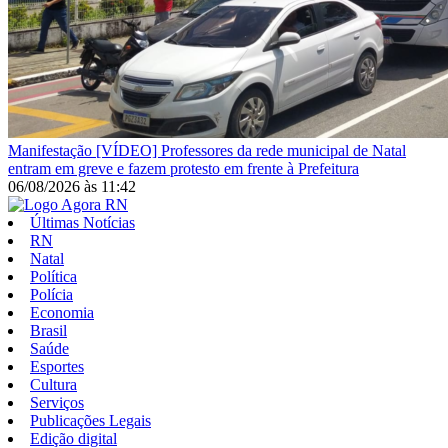
Manifestação
[VÍDEO] Professores da rede municipal de Natal
entram em greve e fazem protesto em frente à Prefeitura
06/08/2026
às
11:42
Últimas Notícias
RN
Natal
Política
Polícia
Economia
Brasil
Saúde
Esportes
Cultura
Serviços
Publicações Legais
Edição digital