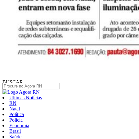
BUSCAR
Últimas Notícias
RN
Natal
Política
Polícia
Economia
Brasil
Saúde