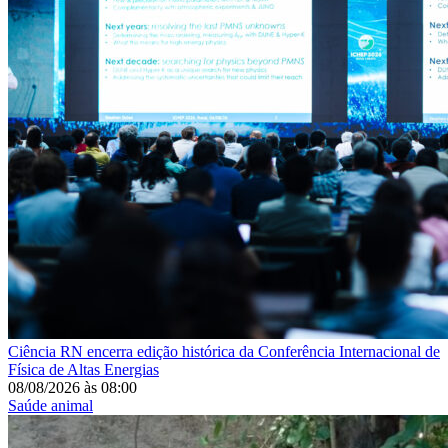
Ciência
RN encerra edição histórica da Conferência Internacional de
Física de Altas Energias
08/08/2026
às
08:00
Saúde animal