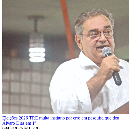
Eleições 2026
TRE multa instituto por erro em pesquisa que deu
Álvaro Dias em 1º
08/08/2026
às
05:20