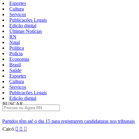
Esportes
Cultura
Serviços
Publicações Legais
Edição digital
Últimas Notícias
RN
Natal
Política
Polícia
Economia
Brasil
Saúde
Esportes
Cultura
Serviços
Publicações Legais
Edição digital
BUSCAR
ÚLTIMAS
o dia 15 para registrarem candidaturas nos tribunais
Senai RN abre
Pular
Caicó
para
o