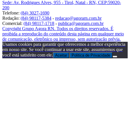
Sede: Av. Rodrigues Alves, 955 - Tirol, Natal - RN, CEP:59020-
200
Telefone:
(84) 3027-1690
Redação:
(84) 98117-5384
-
redacao@agorarn.com.br
Comercial:
(84) 98117-1718
-
publica@agorarn.com.br
Copyright Grupo Agora RN. Todos os direitos reservados. É
proibida a reprodução do conteúdo desta página em qualquer meio
de comunicação, eletrônico ou impresso, sem autorização prévia.
Usamos cookies para garantir que oferecemos a melhor experiência
em nosso site. Se você continuar a usar este site, assumiremos que
você está satisfeito com ele.
Aceitar
Politica de Privacidade