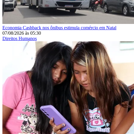
Economia
Cashback nos ônibus estimula comércio em Natal
07/08/2026
às
05:30
Direitos Humanos