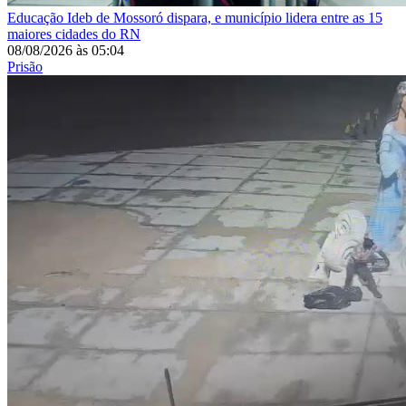
Educação
Ideb de Mossoró dispara, e município lidera entre as 15
maiores cidades do RN
08/08/2026
às
05:04
Prisão