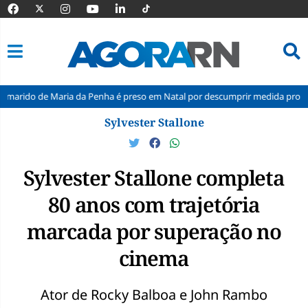
ria da Penha é preso em Natal por descumprir medida protetiva
Inm
Pular
Sylvester Stallone
para
o
conteúdo
Sylvester Stallone completa
80 anos com trajetória
marcada por superação no
cinema
Ator de Rocky Balboa e John Rambo