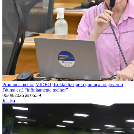
Pronunciamento
[VÍDEO] Isolda diz que segurança no governo
Fátima está “infinitamente melhor”
06/08/2026
às
06:39
Justiça