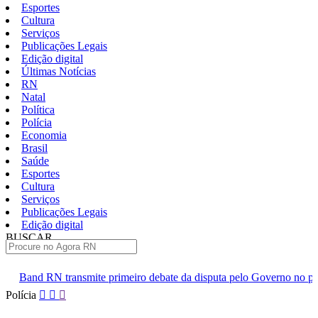
Esportes
Cultura
Serviços
Publicações Legais
Edição digital
Últimas Notícias
RN
Natal
Política
Polícia
Economia
Brasil
Saúde
Esportes
Cultura
Serviços
Publicações Legais
Edição digital
BUSCAR
ÚLTIMAS
 primeiro debate da disputa pelo Governo no próximo domingo 9
Pular
Polícia
para
o