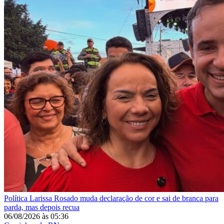
Política
Larissa Rosado muda declaração de cor e sai de branca para
parda, mas depois recua
06/08/2026
às
05:36