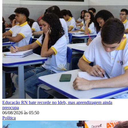
Educação
RN bate recorde no Ideb, mas aprendizagem ainda
preocupa
06/08/2026
às
05:50
Política