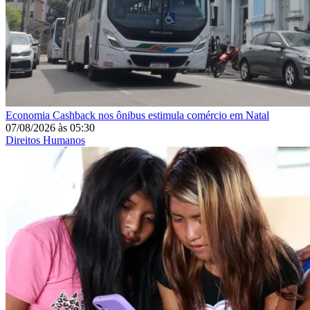
Economia
Cashback nos ônibus estimula comércio em Natal
07/08/2026
às
05:30
Direitos Humanos