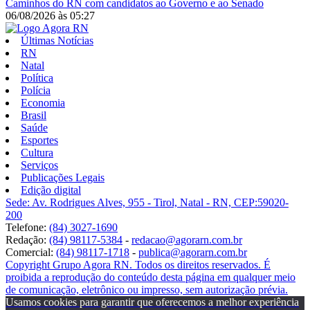
Caminhos do RN com candidatos ao Governo e ao Senado
06/08/2026
às
05:27
Últimas Notícias
RN
Natal
Política
Polícia
Economia
Brasil
Saúde
Esportes
Cultura
Serviços
Publicações Legais
Edição digital
Sede: Av. Rodrigues Alves, 955 - Tirol, Natal - RN, CEP:59020-
200
Telefone:
(84) 3027-1690
Redação:
(84) 98117-5384
-
redacao@agorarn.com.br
Comercial:
(84) 98117-1718
-
publica@agorarn.com.br
Copyright Grupo Agora RN. Todos os direitos reservados. É
proibida a reprodução do conteúdo desta página em qualquer meio
de comunicação, eletrônico ou impresso, sem autorização prévia.
Usamos cookies para garantir que oferecemos a melhor experiência