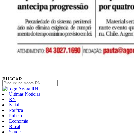
BUSCAR
Últimas Notícias
RN
Natal
Política
Polícia
Economia
Brasil
Saúde