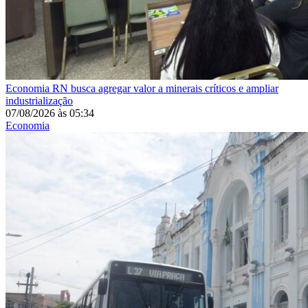
Economia
RN busca agregar valor a minerais críticos e ampliar
industrialização
07/08/2026
às
05:34
Economia