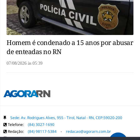
Homem é condenado a 15 anos por abusar
de enteadas no RN
07/08/2026
às
05:39
Sede: Av. Rodrigues Alves, 955 - Tirol, Natal - RN, CEP:59020-200
Telefone:
(84) 3027-1690
Redação:
(84) 98117-5384
-
redacao@agorarn.com.br
Comercial:
(84) 98117-1718
-
publica@agorarn.com.br