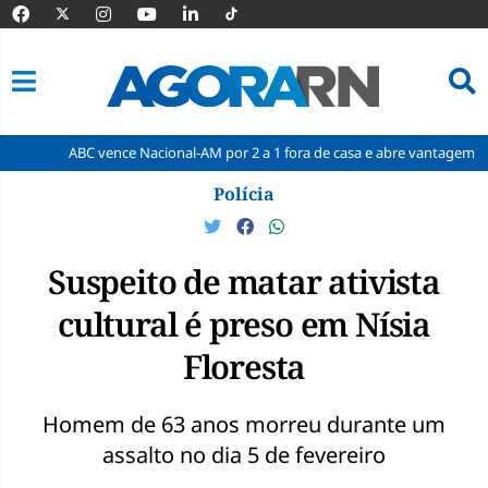
C vence Nacional-AM por 2 a 1 fora de casa e abre vantagem nas quartas
Pular
Polícia
para
o
conteúdo
Suspeito de matar ativista
cultural é preso em Nísia
Floresta
Homem de 63 anos morreu durante um
assalto no dia 5 de fevereiro