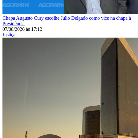
Chapa
Augusto Cury escolhe Júlio Delgado como vice na chapa à
Presidência
07/08/2026
às
17:12
Justiça