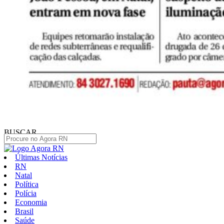
BUSCAR
Últimas Notícias
RN
Natal
Política
Polícia
Economia
Brasil
Saúde