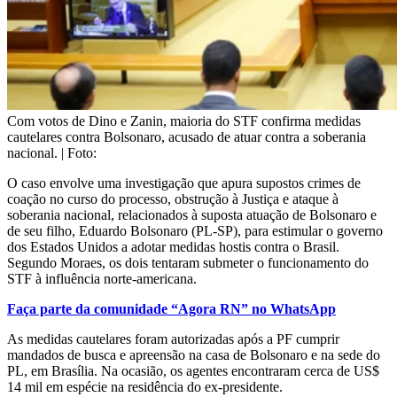
Com votos de Dino e Zanin, maioria do STF confirma medidas
cautelares contra Bolsonaro, acusado de atuar contra a soberania
nacional. | Foto:
O caso envolve uma investigação que apura supostos crimes de
coação no curso do processo, obstrução à Justiça e ataque à
soberania nacional, relacionados à suposta atuação de Bolsonaro e
de seu filho, Eduardo Bolsonaro (PL-SP), para estimular o governo
dos Estados Unidos a adotar medidas hostis contra o Brasil.
Segundo Moraes, os dois tentaram submeter o funcionamento do
STF à influência norte-americana.
Faça parte da comunidade “Agora RN” no WhatsApp
As medidas cautelares foram autorizadas após a PF cumprir
mandados de busca e apreensão na casa de Bolsonaro e na sede do
PL, em Brasília. Na ocasião, os agentes encontraram cerca de US$
14 mil em espécie na residência do ex-presidente.