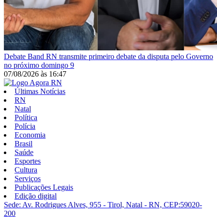
Debate
Band RN transmite primeiro debate da disputa pelo Governo
no próximo domingo 9
07/08/2026
às
16:47
Últimas Notícias
RN
Natal
Política
Polícia
Economia
Brasil
Saúde
Esportes
Cultura
Serviços
Publicações Legais
Edição digital
Sede: Av. Rodrigues Alves, 955 - Tirol, Natal - RN, CEP:59020-
200