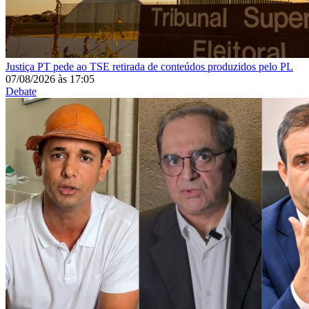
Justiça
PT pede ao TSE retirada de conteúdos produzidos pelo PL
07/08/2026
às
17:05
Debate