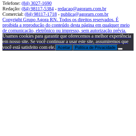
Telefone:
(84) 3027-1690
Redação:
(84) 98117-5384
-
redacao@agorarn.com.br
Comercial:
(84) 98117-1718
-
publica@agorarn.com.br
Copyright Grupo Agora RN. Todos os direitos reservados. É
proibida a reprodução do conteúdo desta página em qualquer meio
de comunicação, eletrônico ou impresso, sem autorização prévia.
Usamos cookies para garantir que oferecemos a melhor experiência
em nosso site. Se você continuar a usar este site, assumiremos que
você está satisfeito com ele.
Aceitar
Politica de Privacidade