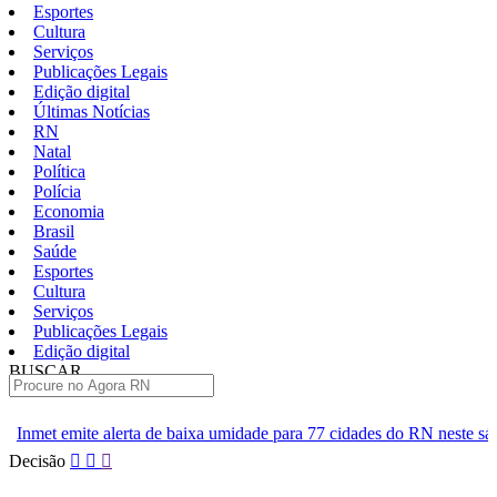
Esportes
Cultura
Serviços
Publicações Legais
Edição digital
Últimas Notícias
RN
Natal
Política
Polícia
Economia
Brasil
Saúde
Esportes
Cultura
Serviços
Publicações Legais
Edição digital
BUSCAR
ÚLTIMAS
de baixa umidade para 77 cidades do RN neste sábado
Polícia Ci
Pular
Decisão
para
o