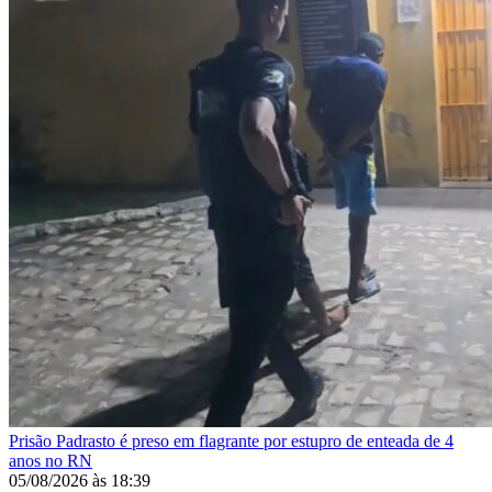
Prisão
Padrasto é preso em flagrante por estupro de enteada de 4
anos no RN
05/08/2026
às
18:39