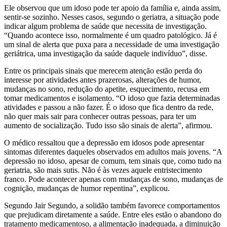
Ele observou que um idoso pode ter apoio da família e, ainda assim,
sentir-se sozinho. Nesses casos, segundo o geriatra, a situação pode
indicar algum problema de saúde que necessita de investigação.
“Quando acontece isso, normalmente é um quadro patológico. Já é
um sinal de alerta que puxa para a necessidade de uma investigação
geriátrica, uma investigação da saúde daquele indivíduo”, disse.
Entre os principais sinais que merecem atenção estão perda do
interesse por atividades antes prazerosas, alterações de humor,
mudanças no sono, redução do apetite, esquecimento, recusa em
tomar medicamentos e isolamento. “O idoso que fazia determinadas
atividades e passou a não fazer. É o idoso que fica dentro da rede,
não quer mais sair para conhecer outras pessoas, para ter um
aumento de socialização. Tudo isso são sinais de alerta”, afirmou.
O médico ressaltou que a depressão em idosos pode apresentar
sintomas diferentes daqueles observados em adultos mais jovens. “A
depressão no idoso, apesar de comum, tem sinais que, como tudo na
geriatria, são mais sutis. Não é às vezes aquele entristecimento
franco. Pode acontecer apenas com mudanças de sono, mudanças de
cognição, mudanças de humor repentina”, explicou.
Segundo Jair Segundo, a solidão também favorece comportamentos
que prejudicam diretamente a saúde. Entre eles estão o abandono do
tratamento medicamentoso, a alimentação inadequada, a diminuição