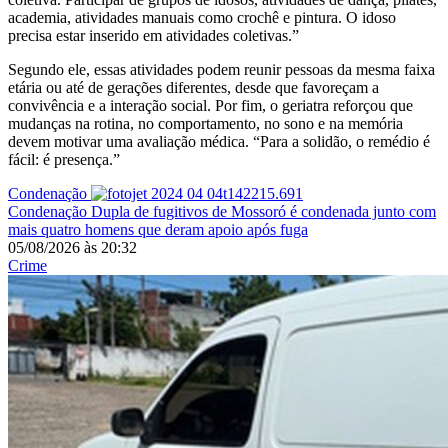
academia, atividades manuais como crochê e pintura. O idoso
precisa estar inserido em atividades coletivas.”
Segundo ele, essas atividades podem reunir pessoas da mesma faixa
etária ou até de gerações diferentes, desde que favoreçam a
convivência e a interação social. Por fim, o geriatra reforçou que
mudanças na rotina, no comportamento, no sono e na memória
devem motivar uma avaliação médica. “Para a solidão, o remédio é
fácil: é presença.”
Condenação
Condenação
Dupla de fugitivos de Mossoró é condenada junto com
mais quatro homens que deram apoio após fuga
05/08/2026
às
20:32
Crime