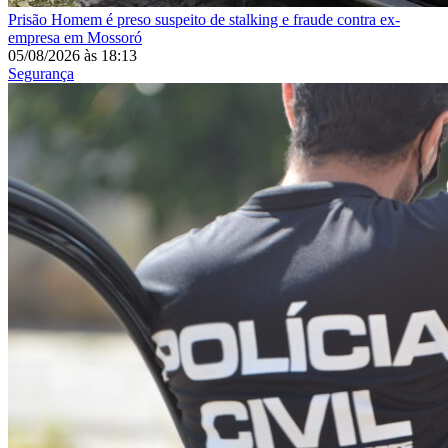
Prisão
Homem é preso suspeito de stalking e fraude contra ex-
empresa em Mossoró
05/08/2026
às
18:13
Segurança