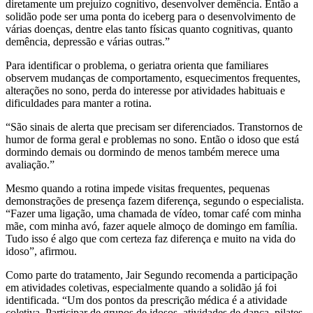
diretamente um prejuízo cognitivo, desenvolver demência. Então a
solidão pode ser uma ponta do iceberg para o desenvolvimento de
várias doenças, dentre elas tanto físicas quanto cognitivas, quanto
demência, depressão e várias outras.”
Para identificar o problema, o geriatra orienta que familiares
observem mudanças de comportamento, esquecimentos frequentes,
alterações no sono, perda do interesse por atividades habituais e
dificuldades para manter a rotina.
“São sinais de alerta que precisam ser diferenciados. Transtornos de
humor de forma geral e problemas no sono. Então o idoso que está
dormindo demais ou dormindo de menos também merece uma
avaliação.”
Mesmo quando a rotina impede visitas frequentes, pequenas
demonstrações de presença fazem diferença, segundo o especialista.
“Fazer uma ligação, uma chamada de vídeo, tomar café com minha
mãe, com minha avó, fazer aquele almoço de domingo em família.
Tudo isso é algo que com certeza faz diferença e muito na vida do
idoso”, afirmou.
Como parte do tratamento, Jair Segundo recomenda a participação
em atividades coletivas, especialmente quando a solidão já foi
identificada. “Um dos pontos da prescrição médica é a atividade
coletiva. Participar de grupos de idosos, atividades de dança, pilates,