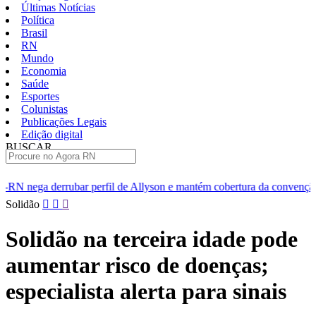
Últimas Notícias
Política
Brasil
RN
Mundo
Economia
Saúde
Esportes
Colunistas
Publicações Legais
Edição digital
BUSCAR
ÚLTIMAS
fil de Allyson e mantém cobertura da convenção
Dupla de fugi
Pular
Solidão
para
o
Solidão na terceira idade pode
conteúdo
aumentar risco de doenças;
especialista alerta para sinais