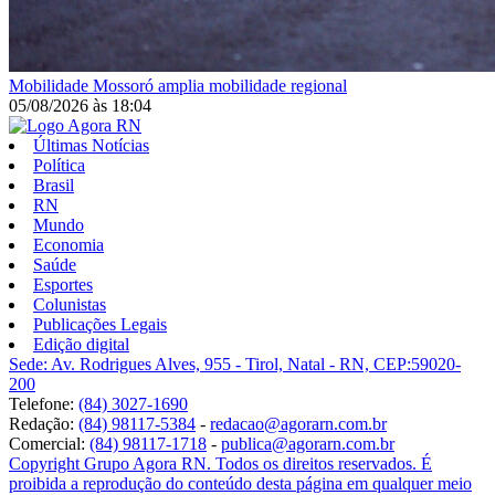
Mobilidade
Mossoró amplia mobilidade regional
05/08/2026
às
18:04
Últimas Notícias
Política
Brasil
RN
Mundo
Economia
Saúde
Esportes
Colunistas
Publicações Legais
Edição digital
Sede: Av. Rodrigues Alves, 955 - Tirol, Natal - RN, CEP:59020-
200
Telefone:
(84) 3027-1690
Redação:
(84) 98117-5384
-
redacao@agorarn.com.br
Comercial:
(84) 98117-1718
-
publica@agorarn.com.br
Copyright Grupo Agora RN. Todos os direitos reservados. É
proibida a reprodução do conteúdo desta página em qualquer meio