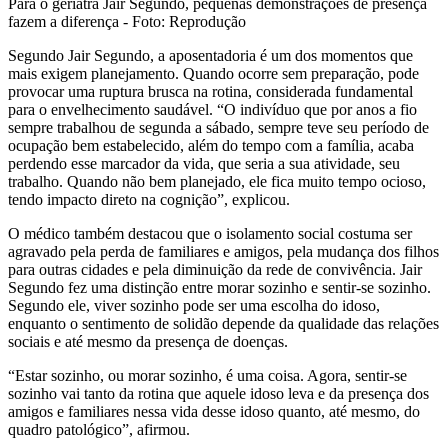
Para o geriatra Jair Segundo, pequenas demonstrações de presença
fazem a diferença - Foto: Reprodução
Segundo Jair Segundo, a aposentadoria é um dos momentos que
mais exigem planejamento. Quando ocorre sem preparação, pode
provocar uma ruptura brusca na rotina, considerada fundamental
para o envelhecimento saudável. “O indivíduo que por anos a fio
sempre trabalhou de segunda a sábado, sempre teve seu período de
ocupação bem estabelecido, além do tempo com a família, acaba
perdendo esse marcador da vida, que seria a sua atividade, seu
trabalho. Quando não bem planejado, ele fica muito tempo ocioso,
tendo impacto direto na cognição”, explicou.
O médico também destacou que o isolamento social costuma ser
agravado pela perda de familiares e amigos, pela mudança dos filhos
para outras cidades e pela diminuição da rede de convivência. Jair
Segundo fez uma distinção entre morar sozinho e sentir-se sozinho.
Segundo ele, viver sozinho pode ser uma escolha do idoso,
enquanto o sentimento de solidão depende da qualidade das relações
sociais e até mesmo da presença de doenças.
“Estar sozinho, ou morar sozinho, é uma coisa. Agora, sentir-se
sozinho vai tanto da rotina que aquele idoso leva e da presença dos
amigos e familiares nessa vida desse idoso quanto, até mesmo, do
quadro patológico”, afirmou.