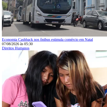
Economia
Cashback nos ônibus estimula comércio em Natal
07/08/2026
às
05:30
Direitos Humanos