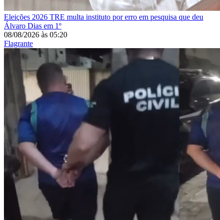
Eleições 2026
TRE multa instituto por erro em pesquisa que deu
Álvaro Dias em 1º
08/08/2026
às
05:20
Flagrante