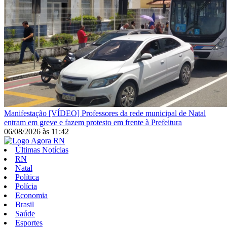
Manifestação
[VÍDEO] Professores da rede municipal de Natal
entram em greve e fazem protesto em frente à Prefeitura
06/08/2026
às
11:42
Últimas Notícias
RN
Natal
Política
Polícia
Economia
Brasil
Saúde
Esportes