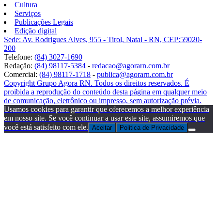
Cultura
Serviços
Publicações Legais
Edição digital
Sede: Av. Rodrigues Alves, 955 - Tirol, Natal - RN, CEP:59020-
200
Telefone:
(84) 3027-1690
Redação:
(84) 98117-5384
-
redacao@agorarn.com.br
Comercial:
(84) 98117-1718
-
publica@agorarn.com.br
Copyright Grupo Agora RN. Todos os direitos reservados. É
proibida a reprodução do conteúdo desta página em qualquer meio
de comunicação, eletrônico ou impresso, sem autorização prévia.
Usamos cookies para garantir que oferecemos a melhor experiência
em nosso site. Se você continuar a usar este site, assumiremos que
você está satisfeito com ele.
Aceitar
Politica de Privacidade