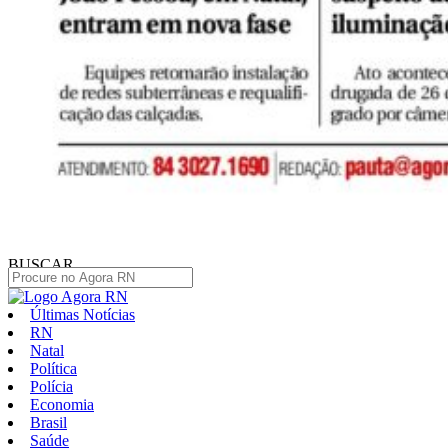
BUSCAR
Últimas Notícias
RN
Natal
Política
Polícia
Economia
Brasil
Saúde