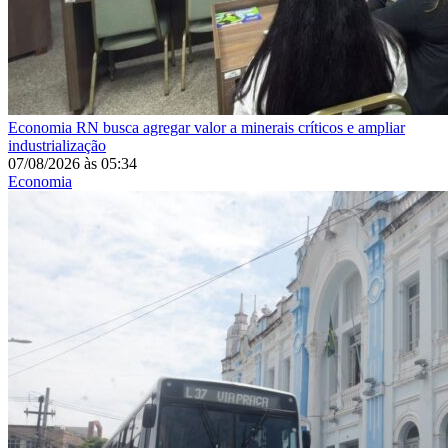
Economia
RN busca agregar valor a minerais críticos e ampliar
industrialização
07/08/2026
às
05:34
Economia