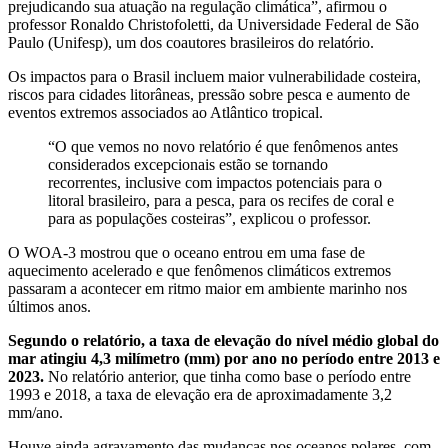
prejudicando sua atuação na regulação climática”, afirmou o
professor Ronaldo Christofoletti, da Universidade Federal de São
Paulo (Unifesp), um dos coautores brasileiros do relatório.
Os impactos para o Brasil incluem maior vulnerabilidade costeira,
riscos para cidades litorâneas, pressão sobre pesca e aumento de
eventos extremos associados ao Atlântico tropical.
“O que vemos no novo relatório é que fenômenos antes
considerados excepcionais estão se tornando
recorrentes, inclusive com impactos potenciais para o
litoral brasileiro, para a pesca, para os recifes de coral e
para as populações costeiras”, explicou o professor.
O WOA-3 mostrou que o oceano entrou em uma fase de
aquecimento acelerado e que fenômenos climáticos extremos
passaram a acontecer em ritmo maior em ambiente marinho nos
últimos anos.
Segundo o relatório, a taxa de elevação do nível médio global do
mar atingiu 4,3 milímetro (mm) por ano no período entre 2013 e
2023.
No relatório anterior, que tinha como base o período entre
1993 e 2018, a taxa de elevação era de aproximadamente 3,2
mm/ano.
Houve ainda agravamento das mudanças nos oceanos polares, com