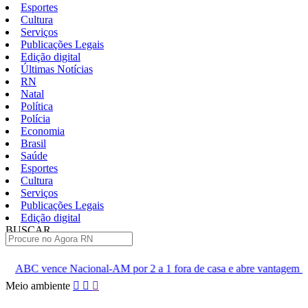
Esportes
Cultura
Serviços
Publicações Legais
Edição digital
Últimas Notícias
RN
Natal
Política
Polícia
Economia
Brasil
Saúde
Esportes
Cultura
Serviços
Publicações Legais
Edição digital
BUSCAR
ÚLTIMAS
AM por 2 a 1 fora de casa e abre vantagem nas quartas
Cine Se
Pular
Meio ambiente
para
o