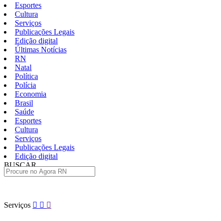
Esportes
Cultura
Serviços
Publicações Legais
Edição digital
Últimas Notícias
RN
Natal
Política
Polícia
Economia
Brasil
Saúde
Esportes
Cultura
Serviços
Publicações Legais
Edição digital
BUSCAR
ÚLTIMAS
Pular
Serviços
para
o