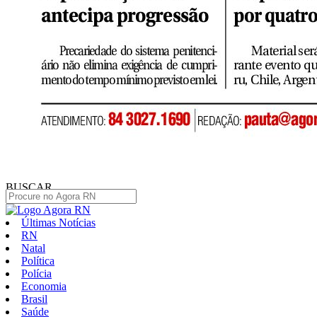
BUSCAR
Últimas Notícias
RN
Natal
Política
Polícia
Economia
Brasil
Saúde