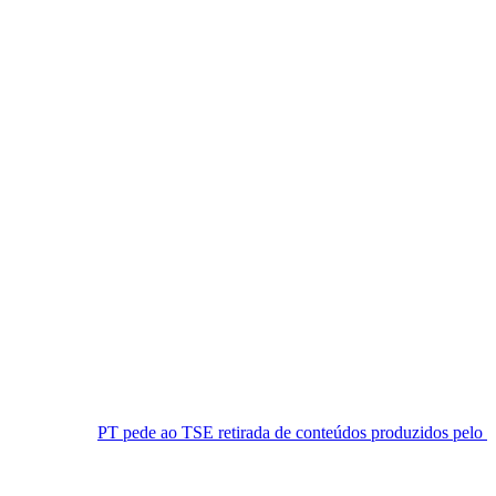
pede ao TSE retirada de conteúdos produzidos pelo PL
Band RN 