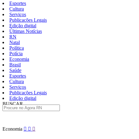
Esportes
Cultura
Serviços
Publicações Legais
Edição digital
Últimas Notícias
RN
Natal
Política
Polícia
Economia
Brasil
Saúde
Esportes
Cultura
Serviços
Publicações Legais
Edição digital
BUSCAR
ÚLTIMAS
Pular
Economia
para
o