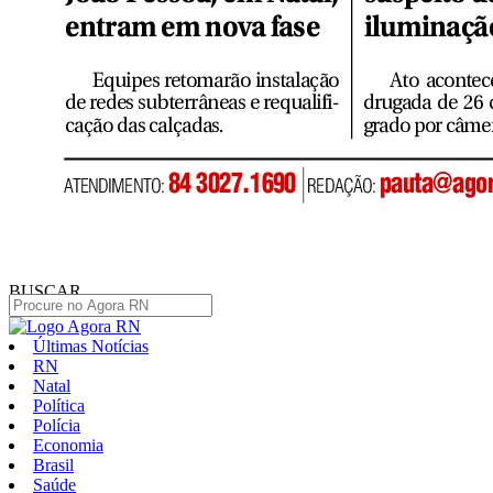
BUSCAR
Últimas Notícias
RN
Natal
Política
Polícia
Economia
Brasil
Saúde